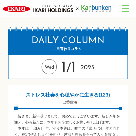
DAILY COLUMN
- 日替わりコラム
1
1
/
2025
Wed
ストレス社会を心穏やかに生きる(123)
一巳呑巨海
皆さま、新年明けまして、おめでとうございます。新しき年を
迎え、心も新たに、本年も何卒宜しくお願い申し上げます。
本年は「巳[み]」年。守り本尊は、昨年の「辰[たつ]」年と同じ
く、禅定(ぜんじょう)を司り、慈悲と理智をもって人々を救済し