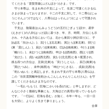
てくださる「普賢菩薩(ふげんぼさつ)さま」です。
守り本尊は、生まれ年の干支によって、生涯ご守護くださる仏
さまが決まっておりますが、十二の干支に対して、十二尊仏(じゅ
うにそんぶつ)ではなく、八尊仏(はっそんぶつ)によって守護され
ています。
干支は、陰陽道(おんみょうどう)の五行(ごぎょう)説や、易学
(えきがく)の八卦(はっけ)説に基づき、年、月、時間、方位にも示
され、十六ある方位においては、北から東回り(時計回り)に、子
[ね](北「坎(かん)」)、丑[うし](北北東)、寅[とら](東北東)、卯[う]
(東「震(しん)」)、辰[たつ](東南東)、巳[み](南南東)、午[うま](南
「離(り)」)、未[ひつじ](南南西)、申[さる](西南西)、酉[とり](西
「兌(だ)」)、戌[いぬ](西北西)、亥[い] (北北西)と各々配置され、
残る四つの方位は、丑寅(北東)を「艮(うしとら)」、辰己(南東)を
「巽(たつみ)」、未申(南西)を「坤(ひつじさる)」、戌亥(北西)を
「乾(いぬい)」と表記します。生まれ干支の守り本尊(八尊仏)は、
この「坎艮震巽離坤兌乾(かんごんしんそんりこんだけん)」を守
護してくださる仏さま方なのです。
「一毛(いちもう)、巨海(こかい)を呑(の)む」と申しますが、ど
んなに小さく微細な事象にも、大海ほどの真理が宿っているもの
です。「一巳[み] 、巨海を呑む」が如く、今年一年も、一日一日
を大切に、よりよく生きて参りましょう。
合掌