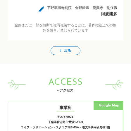
下野薬師寺別院 舎那殿壇 龍興寺 副住職
阿波建多
全部または一部を無断で複写複製することは、著作権法上での例
外を除き、禁じられています
戻る
ACCESS
- アクセス
Google Map
事業所
〒275-0024
千葉県習志野市茜浜1-12-3
ライフ・クリエーション・スクエア内BMSA・環文研共同研究棟1階