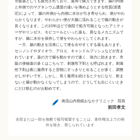
市販薬としても販売されており、薬局で購入できます。腸の内側
と外側でのマグネシウム濃度の違いを薄めようとする性質(浸透
圧)によって、腸の外側から内側に水分が引き寄せられ、便がやわ
らかくなります。やわらかい便が大腸に流れることで腸の動きが
良くなります。この10年ほどで病院で処方可能となったアミティ
ーザやリンゼス、モビコールといった薬も、異なるメカニズムで
すが、腸に水分を保持して便をやわらかくしてくれます。
一方、腸の動きを活発にして便を出やすくする薬もあります。
センノシドやダイオウ、アロエ、キャンドルブッシュなどが含ま
れています。薬の力で腸を動かすので速く、強力に効きます。市
販の便秘薬の多くはこちらで、刺激性下剤とも呼ばれます。刺激
性下剤は夜に服用すると翌朝にすっきりと出ることが多く、調整
がしやすいです。しかし、長く服用を続けるとクセになり、飲ま
ないと腸が動かなくなってしまうので、どうしても出にくいとき
にだけ飲むのがお勧めです。
南流山内視鏡おなかクリニック 院長
前田孝文
全部または一部を無断で複写複製することは、著作権法上での例
外を除き、禁じられています