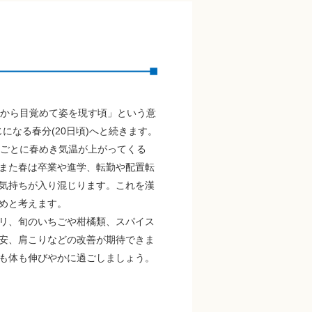
」
眠から目覚めて姿を現す頃」という意
になる春分(20日頃)へと続きます。
日ごとに春めき気温が上がってくる
また春は卒業や進学、転勤や配置転
気持ちが入り混じります。これを漢
めと考えます。
リ、旬のいちごや柑橘類、スパイス
安、肩こりなどの改善が期待できま
も体も伸びやかに過ごしましょう。