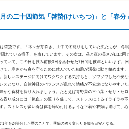
3月の二十四節気「啓蟄(けいちつ)」と「春分
※ は啓蟄です。「木々が芽吹き、土中で冬籠りをしていた虫たちが、冬
虫が隠れている様子」を表しています。その次は、昼と夜の長さがほぼ同じ
っていて、この日を挟み前後3日をあわせた7日間を彼岸といいます。
けて、寒さから身を守るために休んでいた細胞が活発に動き始めます。
。新しいステージに向けてワクワクする気持ちと、ソワソワした不安な
レスとなり、自律神経のバランスが乱れて情緒が不安定になりやすいた
豊かな食材を採り入れましょう。たとえば青野菜の三つ葉・せり・セロ
る香り成分には「気血」の巡りを促して、ストレスによるイライラや不
す。ストレスが多い春は体を締め付けるような下着や衣類は避けて、心
て1年を24等分した歴のことで、季節の移り変わりを知る目安となる。