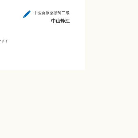
中医食療薬膳師二級
中山静江
います