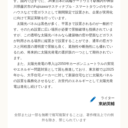
す。国内ではすでに、JR東日本の高輪ゲートウェイ駅構内や神奈
川県藤沢市のFujisawaサスティナブル・スマートタウンのモデル
ハウスなどで窓ガラスとして期間限定で設置され、企業が実用化
に向けて実証実験を行っています。
太陽光パネルは黒色が多く、平置きで設置されるのが一般的で
す。そのため設置に広い場所が必要で景観破壊も指摘されていま
すが、この透明な太陽光パネルなら建築物の窓や壁面などガラス
が利用される場所に縦置きで設置することができ、通常の窓ガラ
スと同程度の透明度で景観も良く、遮熱性や断熱性にも優れてい
るため、将来的に太陽光発電の選択肢の一つとして期待されてい
ます。
また、太陽光発電の導入は2050年カーボンニュートラルの実現
やエネルギー問題対策として国も推進しており、東京都では2025
年から、大手住宅メーカーに対して新築住宅などに太陽光パネル
の設置を義務化させるなど、次世代のエネルギーとして太陽光発
電は進化し続けています。
ライター
東納英輔
全部または一部を無断で複写複製することは、著作権法上での例
外を除き、禁じられています