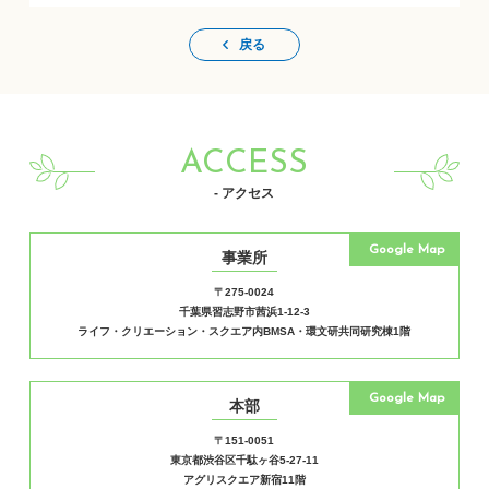
戻る
ACCESS
- アクセス
Google Map
事業所
〒275-0024
千葉県習志野市茜浜1-12-3
ライフ・クリエーション・スクエア内BMSA・環文研共同研究棟1階
Google Map
本部
〒151-0051
東京都渋谷区千駄ヶ谷5-27-11
アグリスクエア新宿11階