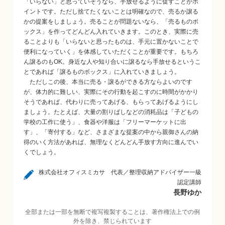
「いらない」と思っていそうなら、手放せるように促すことがポ
イントです。ただし捨てたくないことは明確なので、売るか譲る
かの提案をしましょう。売ることが問題ないなら、「売るものボ
ックス」を作ってどんどん入れていきます。このとき、実際に売
ることよりも「いらないと思ったものは、手元に置かないことで
便利になっていく」を体感していただくことが重要です。もちろ
ん譲るのもOK。身近な人や知り合いに譲るなら手放せるというこ
とであれば「譲るものボックス」に入れていきましょう。
ただしこの後、本当に売る・譲るができる方ならよいのです
が、体力的に難しい、実際にその行動を起こすのに時間がかかり
そうであれば、代わりに売ってあげる、もらってあげるようにし
ましょう。たとえば、大量の割りばしなどの消耗品は「子どもの
学校の工作に使う」、食器や洋服は「フリーマーケットに出
す」、「寄付する」など、さまざまな提案の中から親御さんの納
得のいく方法があれば、無理なくどんどん手放す方向に進んでい
くでしょう。
株式会社オフィスミカサ 代表／整理収納アドバイザー一級
認定講師
長野ゆか
全部または一部を無断で複写複製することは、著作権法上での例
外を除き、禁じられています