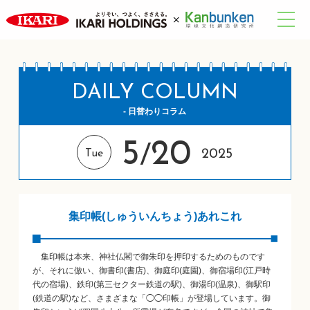
DAILY COLUMN
- 日替わりコラム
5
20
/
2025
Tue
集印帳(しゅういんちょう)あれこれ
集印帳は本来、神社仏閣で御朱印を押印するためのものです
が、それに倣い、御書印(書店)、御庭印(庭園)、御宿場印(江戸時
代の宿場)、鉄印(第三セクター鉄道の駅)、御湯印(温泉)、御駅印
(鉄道の駅)など、さまざまな「◯◯印帳」が登場しています。御