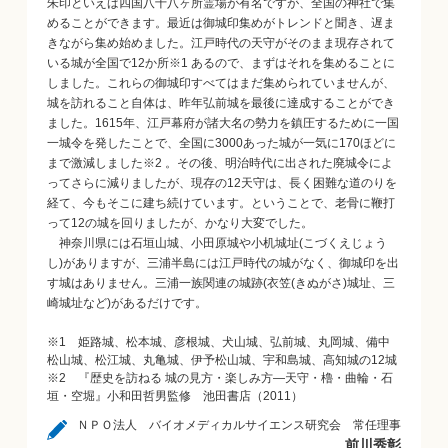
朱印といえば四国八十八ヶ所霊場が有名ですが、全国の神社で集
めることができます。最近は御城印集めがトレンドと聞き、遅ま
きながら集め始めました。江戸時代の天守がそのまま現存されて
いる城が全国で12か所※1 あるので、まずはそれを集めることに
しました。これらの御城印すべてはまだ集められていませんが、
城を訪れること自体は、昨年弘前城を最後に達成することができ
ました。1615年、江戸幕府が諸大名の勢力を鎮圧するために一国
一城令を発したことで、全国に3000あった城が一気に170ほどに
まで激減しました※2 。その後、明治時代に出された廃城令によ
ってさらに減りましたが、現存の12天守は、長く困難な道のりを
経て、今もそこに建ち続けています。ということで、老骨に鞭打
って12の城を回りましたが、かなり大変でした。
神奈川県には石垣山城、小田原城や小机城址(こづくえじょう
し)がありますが、三浦半島には江戸時代の城がなく、御城印を出
す城はありません。三浦一族関連の城跡(衣笠(きぬがさ)城址、三
崎城址など)があるだけです。
※1 姫路城、松本城、彦根城、犬山城、弘前城、丸岡城、備中
松山城、松江城、丸亀城、伊予松山城、宇和島城、高知城の12城
※2 『歴史を訪ねる 城の見方・楽しみ方―天守・櫓・曲輪・石
垣・空堀』小和田哲男監修 池田書店（2011）
ＮＰＯ法人 バイオメディカルサイエンス研究会 常任理事
前川秀彰