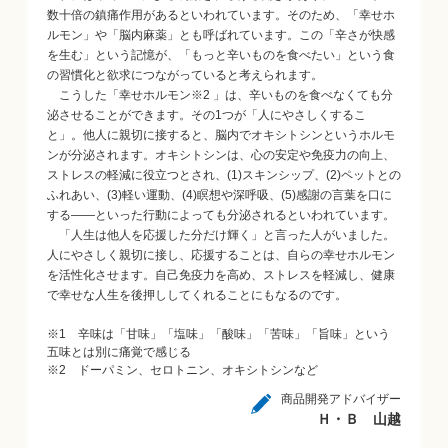
数十倍の鎮痛作用があるといわれています。そのため、「幸せホ
ルモン」や「脳内麻薬」とも呼ばれています。この「辛さが快感
を生む」という記憶が、「もっと辛いものを食べたい」という食
の習慣化と欲求につながっていると考えられます。
こうした「幸せホルモン※2 」は、辛いものを食べなくても分
泌させることができます。その1つが「人にやさしくするこ
と」。他人に親切に接すると、脳内でオキシトシンというホルモ
ンが分泌されます。オキシトシンは、心の安定や免疫力の向上、
ストレスの軽減に役立つとされ、(1)スキンシップ、(2)ペットとの
ふれあい、(3)軽い運動、(4)瞑想や深呼吸、(5)感謝の言葉を口に
する——といった行動によっても分泌されるといわれています。
「人生は他人を応援した分だけ輝く」と言った人がいました。
人にやさしく親切に接し、応援することは、自らの幸せホルモン
を活性化させます。自己免疫力を高め、ストレスを軽減し、健康
で幸せな人生を後押ししてくれることにもなるのです。
※1 辛味は「甘味」「塩味」「酸味」「苦味」「旨味」という
五味とは別に痛覚で感じる
※2 ドーパミン、セロトニン、オキシトシンなど
商品開発アドバイザー
Ｈ・Ｂ 山越