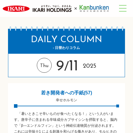
DAILY COLUMN
- 日替わりコラム
9
11
/
2025
Thu
若き開発者への手紙(57)
幸せホルモン
「暑いときこそ辛いものが食べたくなる！」という人がいま
す。唐辛子に含まれる辛味成分カプサイシンを摂取すると、脳内
で「β―エンドルフィン」という神経伝達物質が分泌されます。
これには辛味※1 による刺激を和らげる働きがあり、モルヒネの