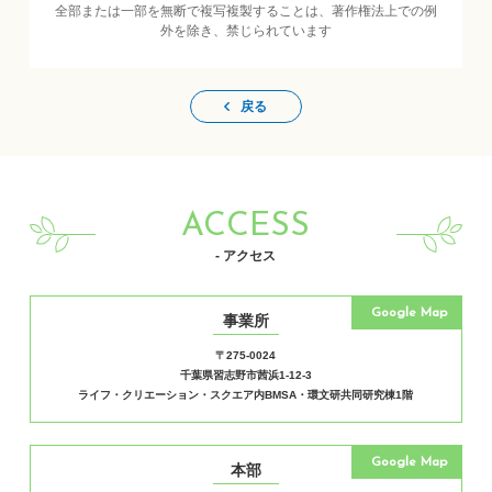
全部または一部を無断で複写複製することは、著作権法上での例
外を除き、禁じられています
戻る
ACCESS
- アクセス
Google Map
事業所
〒275-0024
千葉県習志野市茜浜1-12-3
ライフ・クリエーション・スクエア内BMSA・環文研共同研究棟1階
Google Map
本部