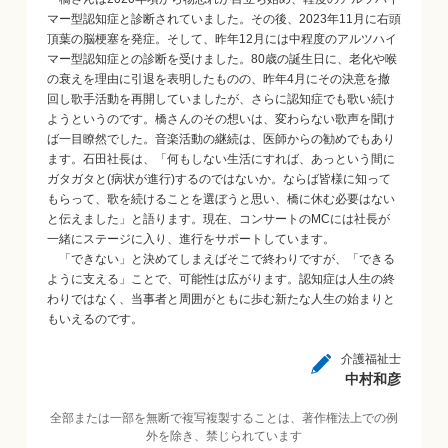
マー型認知症と診断されていました。その後、2023年11月に右頭
頂葉の脳梗塞を発症。そして、昨年12月には中程度のアルツハイ
マー型認知症との診断を受けました。80歳の誕生日に、老化や喉
の衰えを理由に引退を表明したものの、昨年4月にその決意を撤
回し歌手活動を再開していましたが、さらに認知症でも歌い続け
ようというのです。橋さんのその想いは、変わらない歌声を聞け
ば一目瞭然でした。音楽活動の継続は、医師からの勧めでもあり
ます。石田社長は、「何もしない生活にすれば、あっという間に
ガタガタと(病状が進行)するのではないか。ならば皆様に知って
もらって、歌を続けることを選ぼうと思い、橋に休む必要はない
と伝えました」と語ります。現在、コンサートのMCには社長が
一緒にステージに入り、進行をサポートしています。
「できない」と決めてしまえばそこで終わりですが、「できる
ように支える」ことで、可能性は広がります。認知症は人生の終
わりではなく、当事者と周囲がともに歩む新たな人生の始まりと
もいえるのです。
介護福祉士
中村和彦
全部または一部を無断で複写複製することは、著作権法上での例
外を除き、禁じられています