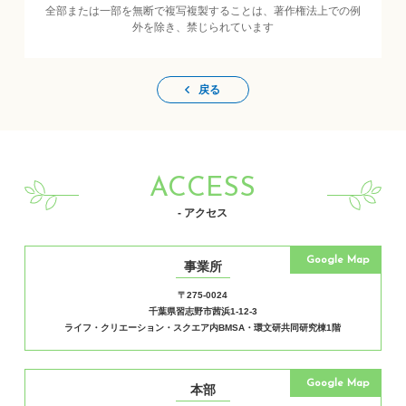
全部または一部を無断で複写複製することは、著作権法上での例
外を除き、禁じられています
戻る
ACCESS
- アクセス
Google Map
事業所
〒275-0024
千葉県習志野市茜浜1-12-3
ライフ・クリエーション・スクエア内BMSA・環文研共同研究棟1階
Google Map
本部