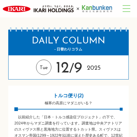
DAILY COLUMN
- 日替わりコラム
12
9
/
2025
Tue
トルコ便り(2)
極寒の高原にマダニがいる？
以前紹介した「日本・トルコ感染症プロジェクト」の下で、
2024年からマダニ調査を行っています。調査地は中央アナトリア
のスィヴァス県と黒海地方に位置するトカット県。スィヴァスは
オスマン帝国(1299～1922年)以前に栄えた歴史ある町で、12世紀