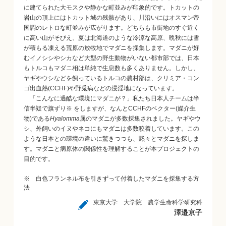
に建てられた大モスクや静かな町並みが印象的です。トカットの
岩山の頂上にはトカット城の残骸があり、川沿いにはオスマン帝
国調のレトロな町並みが広がります。どちらも市街地のすぐ近く
に高い山がそびえ、夏は北海道のような冷涼な高原、晩秋には雪
が積もる凍える荒原の放牧地でマダニを採集します。マダニが好
むイノシシやシカなど大型の野生動物がいない都市部では、日本
もトルコもマダニ相は単純で生息数も多くありません。しかし、
ヤギやウシなどを飼っているトルコの農村部は、クリミア・コン
ゴ出血熱(CCHF)や野兎病などの浸淫地になっています。
「こんなに過酷な環境にマダニが？」私たち日本人チームは半
信半疑で旗ずり※ をしますが、なんとCCHFのベクター(媒介生
物)である
Hyalomma
属のマダニが多数採集されました。ヤギやウ
シ、外飼いのイヌやネコにもマダニは多数咬着しています。この
ような日本との環境の違いに驚きつつも、黙々とマダニを探しま
す。マダニと病原体の関係性を理解することが本プロジェクトの
目的です。
※ 白色フランネル布を引きずって付着したマダニを採集する方
法
東京大学 大学院 農学生命科学研究科
澤邉京子