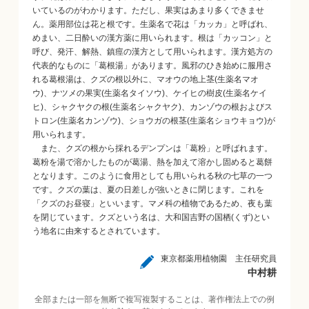
いているのがわかります。ただし、果実はあまり多くできませ
ん。薬用部位は花と根です。生薬名で花は「カッカ」と呼ばれ、
めまい、二日酔いの漢方薬に用いられます。根は「カッコン」と
呼び、発汗、解熱、鎮痙の漢方として用いられます。漢方処方の
代表的なものに「葛根湯」があります。風邪のひき始めに服用さ
れる葛根湯は、クズの根以外に、マオウの地上茎(生薬名マオ
ウ)、ナツメの果実(生薬名タイソウ)、ケイヒの樹皮(生薬名ケイ
ヒ)、シャクヤクの根(生薬名シャクヤク)、カンゾウの根およびス
トロン(生薬名カンゾウ)、ショウガの根茎(生薬名ショウキョウ)が
用いられます。
また、クズの根から採れるデンプンは「葛粉」と呼ばれます。
葛粉を湯で溶かしたものが葛湯、熱を加えて溶かし固めると葛餅
となります。このように食用としても用いられる秋の七草の一つ
です。クズの葉は、夏の日差しが強いときに閉じます。これを
「クズのお昼寝」といいます。マメ科の植物であるため、夜も葉
を閉じています。クズという名は、大和国吉野の国栖(くず)とい
う地名に由来するとされています。
東京都薬用植物園 主任研究員
中村耕
全部または一部を無断で複写複製することは、著作権法上での例