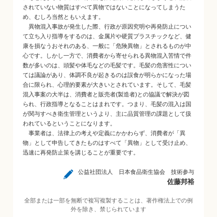
されていない物質はすべて異物ではないことになってしまうた
め、むしろ当然ともいえます。
異物混入事故が発生した際、行政が原因究明や再発防止につい
て立ち入り指導をするのは、金属片や硬質プラスチックなど、健
康を損なうおそれのある、一般に「危険異物」とされるものが中
心です。しかし一方で、消費者から寄せられる異物混入苦情で件
数が多いのは、頭髪や体毛などの毛髪です。毛髪の危害性につい
ては議論があり、体調不良が起きるのは誤食が明らかになった場
合に限られ、心理的要素が大きいとされています。そして、毛髪
混入事案の大半は、消費者と販売者(製造者)との協議で解決が図
られ、行政指導となることはまれです。つまり、毛髪の混入は国
が関与すべき衛生管理というより、主に品質管理の課題として扱
われているということになります。
事業者は、法律上の考えや定義にかかわらず、消費者が「異
物」として申告してきたものはすべて「異物」として受け止め、
迅速に再発防止策を講じることが重要です。
公益社団法人 日本食品衛生協会 技術参与
佐藤邦裕
全部または一部を無断で複写複製することは、著作権法上での例
外を除き、禁じられています