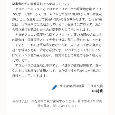
薬事資料館の事務室前でも栽培しています。
アロエフェロックスとアロエアフリカーナの原産地は南アフリ
カです。1月中旬から2月下旬にかけて葉の付け根から太い総状花
序(かじょ)を立ち上げて黄色い管状の花を咲かせます。これら2種
類は、日本薬局方に収載されています。生薬名はアロエで、葉か
ら得た液汁を乾燥したものが緩下剤として用いられます。
キダチアロエの原産地も南アフリカです。葉の内部のジェル状
の部分は、民間療法として火傷や外傷の部位に塗られることがあ
りますが、これらは医薬品ではないため、人によっては皮膚炎を
起こす場合があり、注意が必要です。12月上旬から1月下旬にか
けてオレンジ色の花が見られ、観賞用として家庭でも多く植えら
れています。
アロエベラの原産地は不詳です。半透明の葉肉が特徴で、ヨー
グルトに入れるなど食用として、また保湿性を活かした化粧品の
原料として用いられます。
東京都薬用植物園 主任研究員
中村耕
全部または一部を無断で複写複製することは、著作権法上での例
外を除き、禁じられています