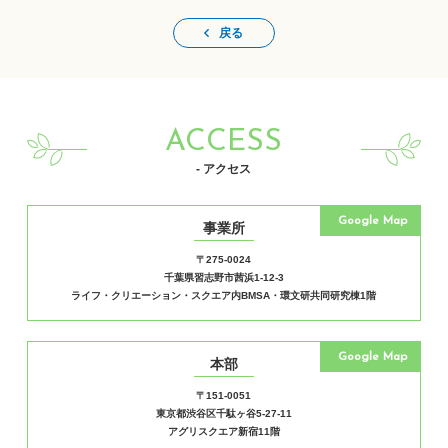
戻る
ACCESS
- アクセス
Google Map
事業所
〒275-0024
千葉県習志野市茜浜1-12-3
ライフ・クリエーション・スクエア内BMSA・環文研共同研究棟1階
Google Map
本部
〒151-0051
東京都渋谷区千駄ヶ谷5-27-11
アグリスクエア新宿11階