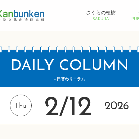
さくらの植樹
SAKURA
PUB
DAILY COLUMN
- 日替わりコラム
2
12
/
2026
Thu