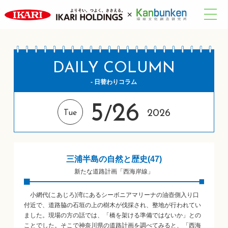
DAILY COLUMN
- 日替わりコラム
5
26
/
2026
Tue
三浦半島の自然と歴史(47)
新たな道路計画「西海岸線」
小網代(こあじろ)湾にあるシーボニアマリーナの油壺側入り口
付近で、道路脇の石垣の上の樹木が伐採され、整地が行われてい
ました。現場の方の話では、「橋を架ける準備ではないか」との
ことでした。そこで神奈川県の道路計画を調べてみると、「西海