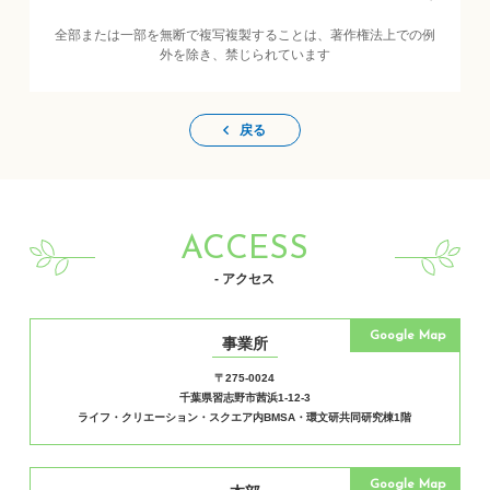
全部または一部を無断で複写複製することは、著作権法上での例
外を除き、禁じられています
戻る
ACCESS
- アクセス
Google Map
事業所
〒275-0024
千葉県習志野市茜浜1-12-3
ライフ・クリエーション・スクエア内BMSA・環文研共同研究棟1階
Google Map