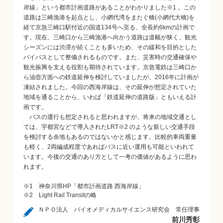
岸線」という都市計画道路があることがわかりました※1 。この
道路は三崎漁港を起点とし、小網代湾をまたぐ橋(小網代大橋)を
経て京急三崎口駅付近の国道134号へ至る、全長約6kmの計画で
す。現在、三崎口から三崎漁港へ向かう道路は道幅が狭く、観光
シーズンには渋滞が続くことも多いため、その緩和を目的とした
バイパスとして整備されるものです。また、災害時の交通確保や
観光振興を支える役割も期待されています。京急電鉄は三崎口か
ら油壺方面への鉄道延伸を検討していましたが、2016年に計画が
凍結されました。今回の西海岸線は、その延伸が想定されていた
地域を通ることから、いわば「鉄道延伸の道路版」ともいえる計
画です。
バスの運行も想定されると思われますが、将来の地域交通とし
ては、宇都宮などで導入されたLRT※2 のような新しい交通手段
を検討する余地もあるのではないかと感じます。比較的車両重量
も軽く、2両編成程度であればバスに近い運用も可能といわれて
います。今後の交通のあり方として一考の価値があるように思わ
れます。
※1 神奈川県HP「都市計画道路 西海岸線」
※2 Light Rail Transitの略
ＮＰＯ法人 バイオメディカルサイエンス研究会 常任理事
前川秀彰