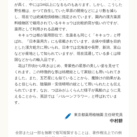
が高く、中には1m以上になるものもあります。しかし、こうした
野生種は、かつて自生していた草原の開発などにより数を減ら
し、現在では絶滅危惧植物に指定されています。園内の漢方薬原
料植物区で栽培されているキキョウは比較的背が低いのですが、
薬用として利用される品種です。
キキョウは根が薬用部位で、生薬名も同じく「キキョウ」と呼
ばれ、『日本薬局方』にも収載されています。去痰や排膿を目的
とした漢方処方に用いられ、日本では北海道や長野、新潟、富山
などが産地として知られていますが、現在流通している多くは韓
国などからの輸入品です。
花は7月頃から咲きはじめ、青紫色の星形の美しい姿を見せて
くれます。この特徴的な形は桔梗紋として家紋にも用いられてき
ました。また、五芒星にも似ていることから、魔除けの効果があ
ると信じられ、陰陽師・安倍晴明の紋として用いられたとも伝え
られています。なお、つぼみがふくらんだ様子が風船のように見
えることから、英語では「バルーンフラワー」と呼ばれていま
す。
東京都薬用植物園 主任研究員
中村耕
全部または一部を無断で複写複製することは、著作権法上での例