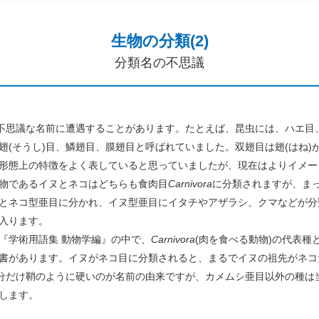
生物の分類(2)
分類名の不思議
不思議な名前に遭遇することがあります。たとえば、昆虫には、ハエ目、
翅(そうし)目、鱗翅目、膜翅目と呼ばれていました。双翅目は翅(はね)
形態上の特徴をよく表していると思っていましたが、現在はよりイメー
物であるイヌとネコはどちらも食肉目
Carnivora
に分類されますが、ま
とネコ型亜目に分かれ、イヌ型亜目にイタチやアザラシ、クマなどが分
入ります。
た『学術用語集 動物学編』の中で、
Carnivora
(肉を食べる動物)の代表種
書があります。イヌがネコ目に分類されると、まるでイヌの祖先がネコ
半分だけ鞘のように硬いのが名前の由来ですが、カメムシ亜目以外の種は
します。