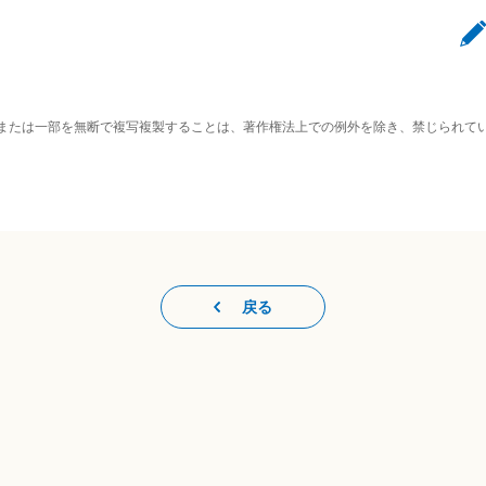
または一部を無断で複写複製することは、著作権法上での例外を除き、禁じられて
戻る