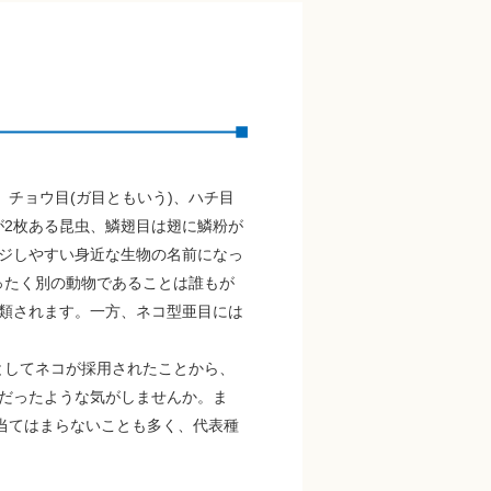
チョウ目(ガ目ともいう)、ハチ目
が2枚ある昆虫、鱗翅目は翅に鱗粉が
ジしやすい身近な生物の名前になっ
ったく別の動物であることは誰もが
類されます。一方、ネコ型亜目には
としてネコが採用されたことから、
だったような気がしませんか。ま
当てはまらないことも多く、代表種