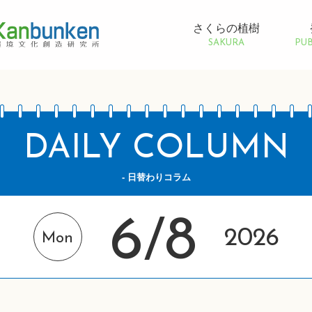
さくらの植樹
SAKURA
PUB
DAILY COLUMN
- 日替わりコラム
6
8
/
2026
Mon