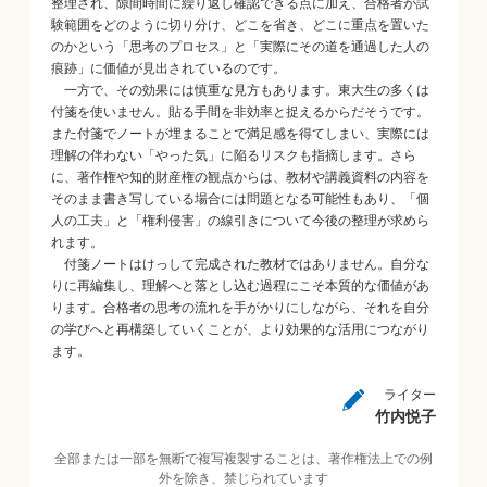
整理され、隙間時間に繰り返し確認できる点に加え、合格者が試
験範囲をどのように切り分け、どこを省き、どこに重点を置いた
のかという「思考のプロセス」と「実際にその道を通過した人の
痕跡」に価値が見出されているのです。
一方で、その効果には慎重な見方もあります。東大生の多くは
付箋を使いません。貼る手間を非効率と捉えるからだそうです。
また付箋でノートが埋まることで満足感を得てしまい、実際には
理解の伴わない「やった気」に陥るリスクも指摘します。さら
に、著作権や知的財産権の観点からは、教材や講義資料の内容を
そのまま書き写している場合には問題となる可能性もあり、「個
人の工夫」と「権利侵害」の線引きについて今後の整理が求めら
れます。
付箋ノートはけっして完成された教材ではありません。自分な
りに再編集し、理解へと落とし込む過程にこそ本質的な価値があ
ります。合格者の思考の流れを手がかりにしながら、それを自分
の学びへと再構築していくことが、より効果的な活用につながり
ます。
ライター
竹内悦子
全部または一部を無断で複写複製することは、著作権法上での例
外を除き、禁じられています