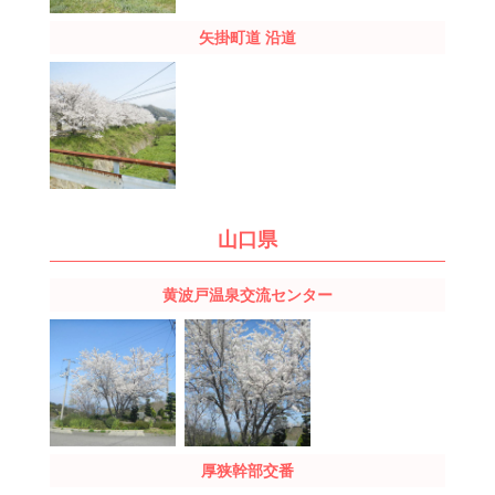
矢掛町道 沿道
山口県
黄波戸温泉
交流センター
厚狭幹部交番