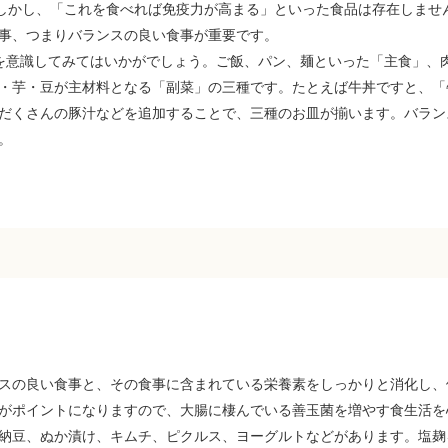
。しかし、「これを食べれば免疫力が高まる」といった食品は存在しませ
事、つまりバランスの良い食事が重要です。
を意識してみてはいかがでしょう。ご飯、パン、麺といった「主食」、
・芋・豆が主材料となる「副菜」の三種です。たとえば牛丼ですと、「
だくさんの豚汁などを追加することで、三種のお皿が揃います。バラン
。
スの良い食事と、その食事に含まれている栄養素をしっかりと消化し、
がポイントになりますので、大腸に棲んでいる善玉菌を増やす食生活を
納豆、ぬか漬け、キムチ、ピクルス、ヨーグルトなどがあります。塩麹