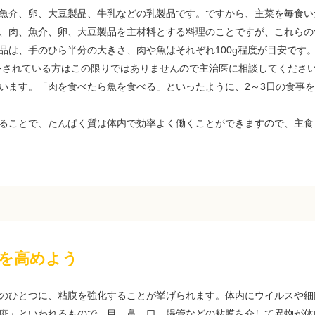
介、卵、大豆製品、牛乳などの乳製品です。ですから、主菜を毎食いた
、肉、魚介、卵、大豆製品を主材料とする料理のことですが、これらの
品は、手のひら半分の大きさ、肉や魚はそれぞれ100g程度が目安です
をされている方はこの限りではありませんので主治医に相談してください
います。「肉を食べたら魚を食べる」といったように、2～3日の食事
ることで、たんぱく質は体内で効率よく働くことができますので、主食
を高めよう
のひとつに、粘膜を強化することが挙げられます。体内にウイルスや細
疫」といわれるもので、目、鼻、口、腸管などの粘膜を介して異物が体