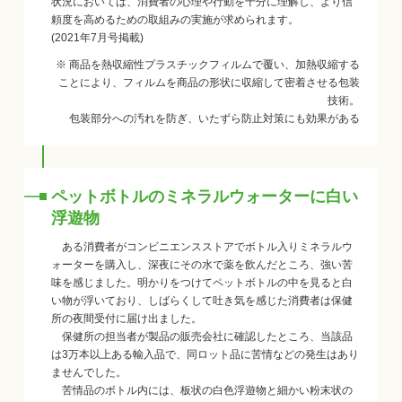
状況においては、消費者の心理や行動を十分に理解し、より信
頼度を高めるための取組みの実施が求められます。
(2021年7月号掲載)
※ 商品を熱収縮性プラスチックフィルムで覆い、加熱収縮する
ことにより、フィルムを商品の形状に収縮して密着させる包装
技術。
包装部分への汚れを防ぎ、いたずら防止対策にも効果がある
ペットボトルのミネラルウォーターに白い
浮遊物
ある消費者がコンビニエンスストアでボトル入りミネラルウ
ォーターを購入し、深夜にその水で薬を飲んだところ、強い苦
味を感じました。明かりをつけてペットボトルの中を見ると白
い物が浮いており、しばらくして吐き気を感じた消費者は保健
所の夜間受付に届け出ました。
保健所の担当者が製品の販売会社に確認したところ、当該品
は3万本以上ある輸入品で、同ロット品に苦情などの発生はあり
ませんでした。
苦情品のボトル内には、板状の白色浮遊物と細かい粉末状の