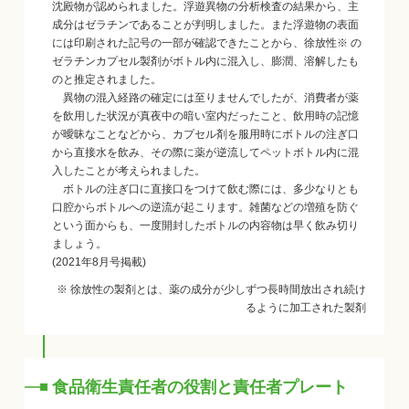
沈殿物が認められました。浮遊異物の分析検査の結果から、主
成分はゼラチンであることが判明しました。また浮遊物の表面
には印刷された記号の一部が確認できたことから、徐放性※ の
ゼラチンカプセル製剤がボトル内に混入し、膨潤、溶解したも
のと推定されました。
異物の混入経路の確定には至りませんでしたが、消費者が薬
を飲用した状況が真夜中の暗い室内だったこと、飲用時の記憶
が曖昧なことなどから、カプセル剤を服用時にボトルの注ぎ口
から直接水を飲み、その際に薬が逆流してペットボトル内に混
入したことが考えられました。
ボトルの注ぎ口に直接口をつけて飲む際には、多少なりとも
口腔からボトルへの逆流が起こります。雑菌などの増殖を防ぐ
という面からも、一度開封したボトルの内容物は早く飲み切り
ましょう。
(2021年8月号掲載)
※ 徐放性の製剤とは、薬の成分が少しずつ長時間放出され続け
るように加工された製剤
食品衛生責任者の役割と責任者プレート