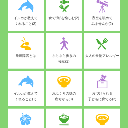
イルカが教えて
食で“魚”を愉しむ(2)
夜空を眺めて
くれること(2)
みませんか(2)
発達障害とは
ぶらぶら歩きの
大人の食物アレルギー
極意(2)
イルカが教えて
おふくろの味の
片づけられる
くれること(1)
底ぢから(3)
子どもに育てる(2)