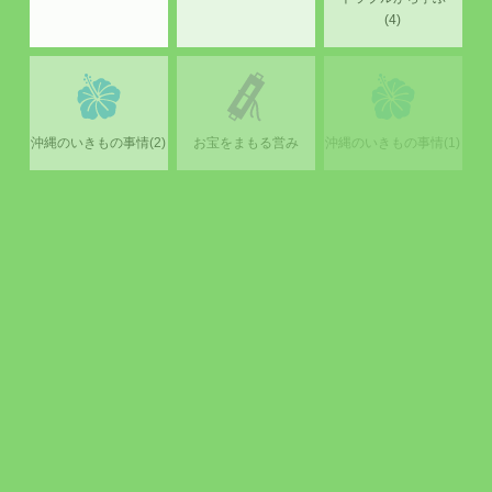
(4)
沖縄のいきもの事情(2)
お宝をまもる営み
沖縄のいきもの事情(1)
食品にまつわる
今日から始める！
水と健康(2)
トラブルから学ぶ
片づけ入門
(3)
水と健康(1)
暮らしの頼れる
さまざまな健康障害
パートナー
「介助犬」