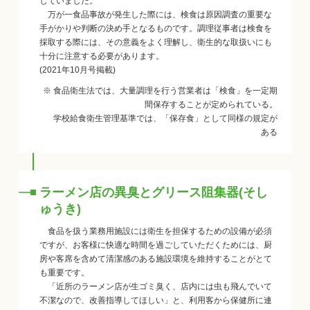
していました。
万が一食品事故が発生した際には、検食は原因調査の重要な
手がかりや判断の決め手となるものです。調理従事者は検食を
採取する際には、その意義をよく理解し、衛生的な取扱いにも
十分に注意する必要があります。
(2021年10月号掲載)
※ 食品衛生法では、大量調理を行う営業者は「検食」を一定期
間保存することが定められている。
学校給食衛生管理基準では、「保存食」として同様の規定が
ある
ラーメン店の異臭とグリース阻集器(そし
ゅうき)
食品を扱う業務用施設には衛生を担保するための設備が必須
ですが、お客様に快適な時間を過ごしていただくためには、厨
房や客席を含めて清潔感のある施設環境を維持することがとて
も重要です。
「近所のラーメン店が生ゴミ臭く、店内には虫も飛んでいて
不潔なので、改善指導してほしい」と、利用客から保健所に連