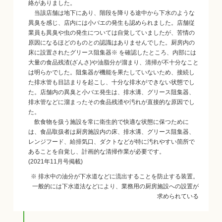
絡がありました。
当該店舗は地下にあり、階段を降りる途中から下水のような
異臭を感じ、店内には小バエの発生も認められました。店舗従
業員も異臭や虫の発生については自覚していましたが、苦情の
原因になるほどのものとの認識はありませんでした。厨房内の
床に設置されたグリース阻集器※ を確認したところ、内部には
大量の食品残渣(ざんさ)や油脂分が溜まり、清掃が不十分なこと
は明らかでした。阻集器が機能を果たしていないため、接続し
た排水管も目詰まりを起こし、十分な排水ができない状態でし
た。店舗内の異臭と小バエ発生は、排水溝、グリース阻集器、
排水管などに溜まったその食品残渣や汚れが直接的な原因でし
た。
飲食物を扱う施設を常に衛生的で快適な状態に保つために
は、食品取扱者は厨房施設内の床、排水溝、グリース阻集器、
レンジフード、給排気口、ダクトなどが特に汚れやすい箇所で
あることを自覚し、計画的な清掃作業が必要です。
(2021年11月号掲載)
※ 排水中の油分が下水道などに流出することを防止する装置。
一般的には下水道法などにより、業務用の厨房施設への設置が
求められている