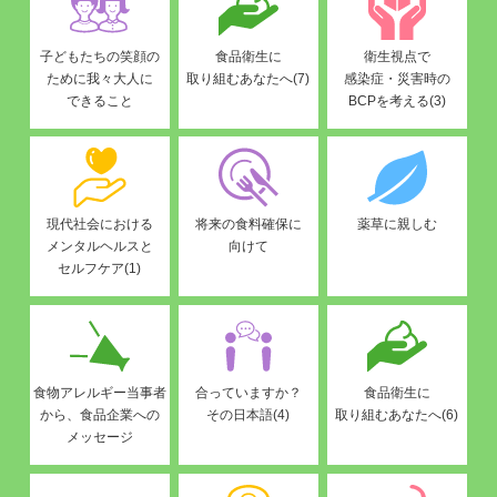
子どもたちの笑顔の
食品衛生に
衛生視点で
ために我々大人に
取り組むあなたへ(7)
感染症・災害時の
できること
BCPを考える(3)
現代社会における
将来の食料確保に
薬草に親しむ
メンタルヘルスと
向けて
セルフケア(1)
食物アレルギー当事者
合っていますか？
食品衛生に
から、食品企業への
その日本語(4)
取り組むあなたへ(6)
メッセージ