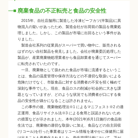
廃棄食品の不正転売と食品の安全性
2015年、自社店舗用に製造した冷凍ビーフカツ(半製品)に異
物混入の疑いがあったため、製造会社が出荷前の製品を廃棄処
理しました。しかし、この製品が市場に出回るという事件があ
りました。
製造会社系列の従業員がスーパーで買い物中に、販売される
はずのない自社製品を発見しました。会社が廃棄委託処理した
製品が、産業廃棄物処理業者から食品卸業者を通じてスーパー
に転売されていたのです。
一旦、廃棄物として扱われた食品が市場に流通するというこ
とは、食品の温度管理や保存方法などの不適切な取扱いによる
危険だけでなく、市販食品に対する消費者の不安を招く極めて
深刻な事件でした。現在、食品ロスの削減が社会的に大きな課
題となっていますが、どのような状況でも消費者が口にする食
品の安全性が疎かになることは許されません。
この事件の後、廃棄物処理法※1 によるマニフェスト※2 の適
正運用、食品リサイクル法※3 による食用と誤認されないため
の措置などが示されました。本年(2021年)6月1日施行の食品衛
生法では、廃棄物の適切な取扱いに加え、食品などの自主回収
(リコール)を行った事業者はリコール情報を速やかに保健所に届
け出ることも義務化されました。衛生管理計画において、万が