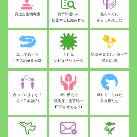
身近な生物毒素
表示間違いを
色を味方に
防止する仕組み作り
暮らしを楽しむ
誌上でめぐる
カビ毒
野菜を美味しく食べて
世界の恐竜化石(2)
なぜなぜシリーズ
健康に(3)
合っていますか？
衛生視点で
連れてこられた
その日本語(3)
感染症・災害時の
外来種たち
BCPを考える(2)