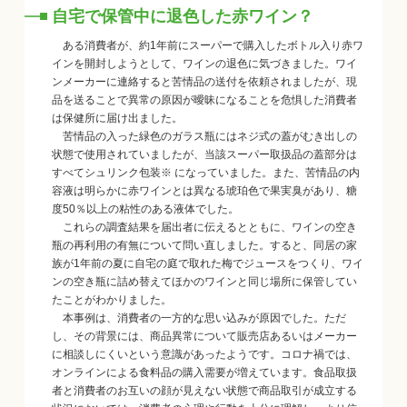
自宅で保管中に退色した赤ワイン？
ある消費者が、約1年前にスーパーで購入したボトル入り赤ワ
インを開封しようとして、ワインの退色に気づきました。ワイ
ンメーカーに連絡すると苦情品の送付を依頼されましたが、現
品を送ることで異常の原因が曖昧になることを危惧した消費者
は保健所に届け出ました。
苦情品の入った緑色のガラス瓶にはネジ式の蓋がむき出しの
状態で使用されていましたが、当該スーパー取扱品の蓋部分は
すべてシュリンク包装※ になっていました。また、苦情品の内
容液は明らかに赤ワインとは異なる琥珀色で果実臭があり、糖
度50％以上の粘性のある液体でした。
これらの調査結果を届出者に伝えるとともに、ワインの空き
瓶の再利用の有無について問い直しました。すると、同居の家
族が1年前の夏に自宅の庭で取れた梅でジュースをつくり、ワイ
ンの空き瓶に詰め替えてほかのワインと同じ場所に保管してい
たことがわかりました。
本事例は、消費者の一方的な思い込みが原因でした。ただ
し、その背景には、商品異常について販売店あるいはメーカー
に相談しにくいという意識があったようです。コロナ禍では、
オンラインによる食料品の購入需要が増えています。食品取扱
者と消費者のお互いの顔が見えない状態で商品取引が成立する