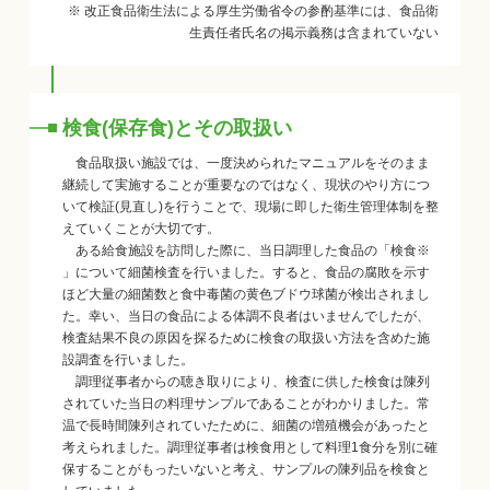
※ 改正食品衛生法による厚生労働省令の参酌基準には、食品衛
生責任者氏名の掲示義務は含まれていない
検食(保存食)とその取扱い
食品取扱い施設では、一度決められたマニュアルをそのまま
継続して実施することが重要なのではなく、現状のやり方につ
いて検証(見直し)を行うことで、現場に即した衛生管理体制を整
えていくことが大切です。
ある給食施設を訪問した際に、当日調理した食品の「検食※
」について細菌検査を行いました。すると、食品の腐敗を示す
ほど大量の細菌数と食中毒菌の黄色ブドウ球菌が検出されまし
た。幸い、当日の食品による体調不良者はいませんでしたが、
検査結果不良の原因を探るために検食の取扱い方法を含めた施
設調査を行いました。
調理従事者からの聴き取りにより、検査に供した検食は陳列
されていた当日の料理サンプルであることがわかりました。常
温で長時間陳列されていたために、細菌の増殖機会があったと
考えられました。調理従事者は検食用として料理1食分を別に確
保することがもったいないと考え、サンプルの陳列品を検食と