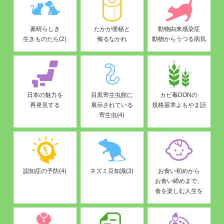
素晴らしき
たかが便秘と
動物由来感染症
生きものたち(2)
侮るなかれ
動物からうつる病気
日本の魅力を
目黒寄生虫館に
カビ毒DONの
再発見する
展示されている
規格基準よもやま話
寄生虫(4)
認知症の予防(4)
ネズミ豆知識(3)
お食い初めから
お食い締めまで、
食を楽しむ人生を