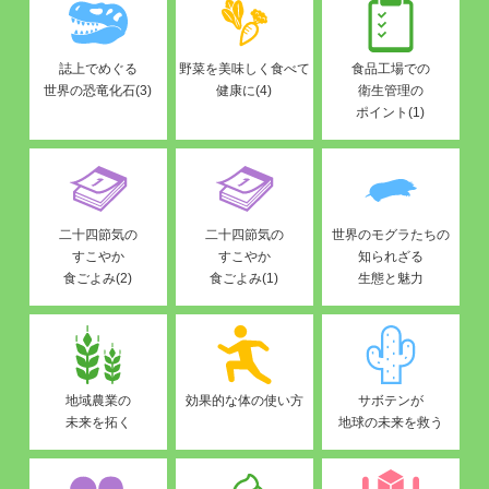
誌上でめぐる
野菜を美味しく食べて
食品工場での
世界の恐竜化石(3)
健康に(4)
衛生管理の
ポイント(1)
二十四節気の
二十四節気の
世界のモグラたちの
すこやか
すこやか
知られざる
食ごよみ(2)
食ごよみ(1)
生態と魅力
地域農業の
効果的な体の使い方
サボテンが
未来を拓く
地球の未来を救う