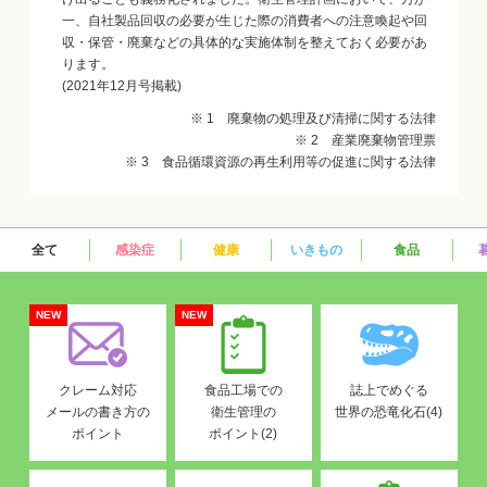
一、自社製品回収の必要が生じた際の消費者への注意喚起や回
収・保管・廃棄などの具体的な実施体制を整えておく必要があ
ります。
(2021年12月号掲載)
※ 1 廃棄物の処理及び清掃に関する法律
※ 2 産業廃棄物管理票
※ 3 食品循環資源の再生利用等の促進に関する法律
全て
感染症
健康
いきもの
食品
NEW
NEW
クレーム対応
食品工場での
誌上でめぐる
メールの書き方の
衛生管理の
世界の恐竜化石(4)
ポイント
ポイント(2)