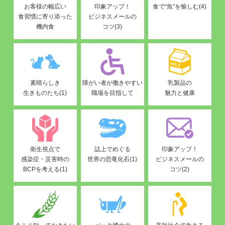
お客様の幅広い
印象アップ！
食で“魚”を愉しむ(4)
食習慣に寄り添った
ビジネスメールの
機内食
コツ(3)
素晴らしき
障がい者が働きやすい
乳製品の
生きものたち(1)
職場を目指して
魅力と健康
衛生視点で
誌上でめぐる
印象アップ！
感染症・災害時の
世界の恐竜化石(1)
ビジネスメールの
BCPを考える(1)
コツ(2)