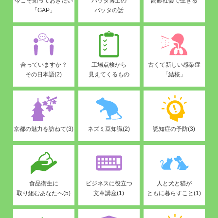
今こそ知っておきたい
バッタ博士の
高齢社会で生きる
「GAP」
バッタの話
合っていますか？
工場点検から
古くて新しい感染症
その日本語(2)
見えてくるもの
「結核」
京都の魅力を訪ねて(3)
ネズミ豆知識(2)
認知症の予防(3)
食品衛生に
ビジネスに役立つ
人と犬と猫が
取り組むあなたへ(5)
文章講座(1)
ともに暮らすこと(1)