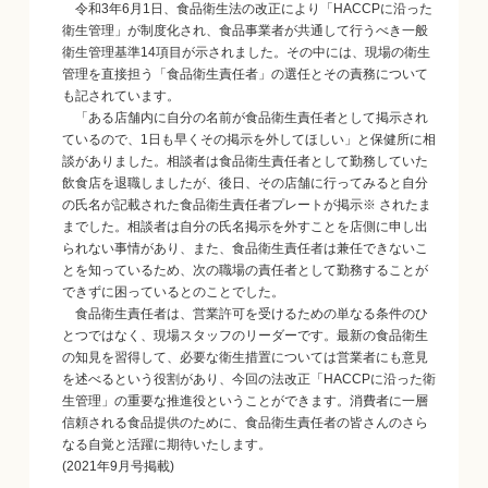
令和3年6月1日、食品衛生法の改正により「HACCPに沿った
衛生管理」が制度化され、食品事業者が共通して行うべき一般
衛生管理基準14項目が示されました。その中には、現場の衛生
管理を直接担う「食品衛生責任者」の選任とその責務について
も記されています。
「ある店舗内に自分の名前が食品衛生責任者として掲示され
ているので、1日も早くその掲示を外してほしい」と保健所に相
談がありました。相談者は食品衛生責任者として勤務していた
飲食店を退職しましたが、後日、その店舗に行ってみると自分
の氏名が記載された食品衛生責任者プレートが掲示※ されたま
までした。相談者は自分の氏名掲示を外すことを店側に申し出
られない事情があり、また、食品衛生責任者は兼任できないこ
とを知っているため、次の職場の責任者として勤務することが
できずに困っているとのことでした。
食品衛生責任者は、営業許可を受けるための単なる条件のひ
とつではなく、現場スタッフのリーダーです。最新の食品衛生
の知見を習得して、必要な衛生措置については営業者にも意見
を述べるという役割があり、今回の法改正「HACCPに沿った衛
生管理」の重要な推進役ということができます。消費者に一層
信頼される食品提供のために、食品衛生責任者の皆さんのさら
なる自覚と活躍に期待いたします。
(2021年9月号掲載)