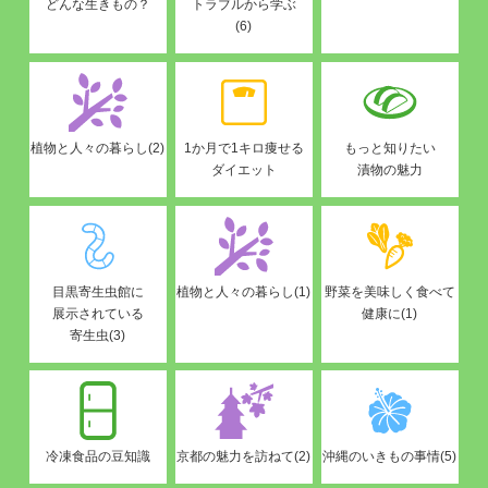
どんな生きもの？
トラブルから学ぶ
(6)
植物と人々の暮らし(2)
1か月で1キロ痩せる
もっと知りたい
ダイエット
漬物の魅力
目黒寄生虫館に
植物と人々の暮らし(1)
野菜を美味しく食べて
展示されている
健康に(1)
寄生虫(3)
冷凍食品の豆知識
京都の魅力を訪ねて(2)
沖縄のいきもの事情(5)