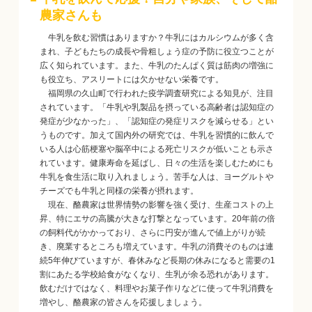
農家さんも
牛乳を飲む習慣はありますか？牛乳にはカルシウムが多く含
まれ、子どもたちの成長や骨粗しょう症の予防に役立つことが
広く知られています。また、牛乳のたんぱく質は筋肉の増強に
も役立ち、アスリートには欠かせない栄養です。
福岡県の久山町で行われた疫学調査研究による知見が、注目
されています。「牛乳や乳製品を摂っている高齢者は認知症の
発症が少なかった」、「認知症の発症リスクを減らせる」とい
うものです。加えて国内外の研究では、牛乳を習慣的に飲んで
いる人は心筋梗塞や脳卒中による死亡リスクが低いことも示さ
れています。健康寿命を延ばし、日々の生活を楽しむためにも
牛乳を食生活に取り入れましょう。苦手な人は、ヨーグルトや
チーズでも牛乳と同様の栄養が摂れます。
現在、酪農家は世界情勢の影響を強く受け、生産コストの上
昇、特にエサの高騰が大きな打撃となっています。20年前の倍
の飼料代がかかっており、さらに円安が進んで値上がりが続
き、廃業するところも増えています。牛乳の消費そのものは連
続5年伸びていますが、春休みなど長期の休みになると需要の1
割にあたる学校給食がなくなり、生乳が余る恐れがあります。
飲むだけではなく、料理やお菓子作りなどに使って牛乳消費を
増やし、酪農家の皆さんを応援しましょう。