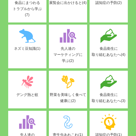
食品にまつわる
展覧会に出かけると(4)
認知症の予防(2)
トラブルから学ぶ
(7)
ネズミ豆知識(1)
先人達の
食品衛生に
マーケティングに
取り組むあなたへ(4)
学ぶ(2)
デング熱と蚊
野菜を美味しく食べて
食品衛生に
健康に(2)
取り組むあなたへ(3)
先人達の
寄生虫あれこれ(1)
認知症の予防(1)