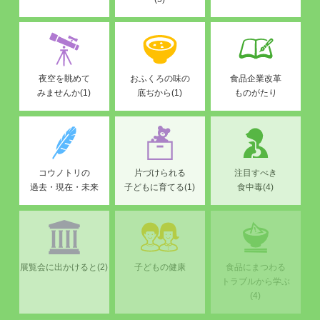
夜空を眺めて
おふくろの味の
食品企業改革
みませんか(1)
底ぢから(1)
ものがたり
コウノトリの
片づけられる
注目すべき
過去・現在・未来
子どもに育てる(1)
食中毒(4)
展覧会に出かけると(2)
子どもの健康
食品にまつわる
トラブルから学ぶ
(4)