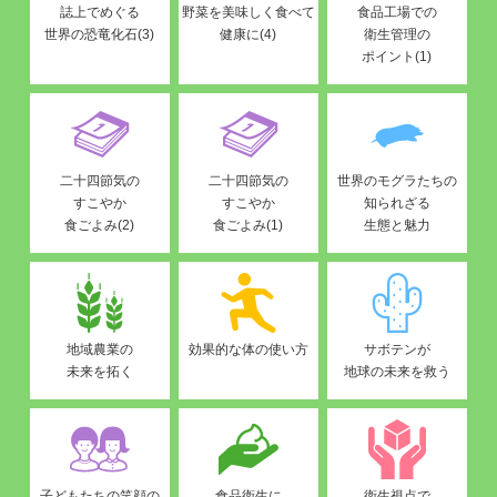
誌上でめぐる
野菜を美味しく食べて
食品工場での
世界の恐竜化石(3)
健康に(4)
衛生管理の
ポイント(1)
二十四節気の
二十四節気の
世界のモグラたちの
すこやか
すこやか
知られざる
食ごよみ(2)
食ごよみ(1)
生態と魅力
地域農業の
効果的な体の使い方
サボテンが
未来を拓く
地球の未来を救う
子どもたちの笑顔の
食品衛生に
衛生視点で