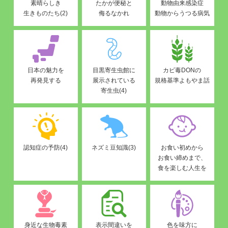
素晴らしき
たかが便秘と
動物由来感染症
生きものたち(2)
侮るなかれ
動物からうつる病気
日本の魅力を
目黒寄生虫館に
カビ毒DONの
再発見する
展示されている
規格基準よもやま話
寄生虫(4)
認知症の予防(4)
ネズミ豆知識(3)
お食い初めから
お食い締めまで、
食を楽しむ人生を
身近な生物毒素
表示間違いを
色を味方に