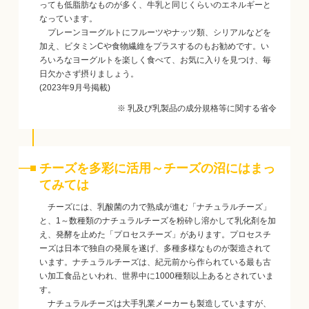
っても低脂肪なものが多く、牛乳と同じくらいのエネルギーと
なっています。
プレーンヨーグルトにフルーツやナッツ類、シリアルなどを
加え、ビタミンCや食物繊維をプラスするのもお勧めです。い
ろいろなヨーグルトを楽しく食べて、お気に入りを見つけ、毎
日欠かさず摂りましょう。
(2023年9月号掲載)
※ 乳及び乳製品の成分規格等に関する省令
チーズを多彩に活用～チーズの沼にはまっ
てみては
チーズには、乳酸菌の力で熟成が進む「ナチュラルチーズ」
と、1～数種類のナチュラルチーズを粉砕し溶かして乳化剤を加
え、発酵を止めた「プロセスチーズ」があります。プロセスチ
ーズは日本で独自の発展を遂げ、多種多様なものが製造されて
います。ナチュラルチーズは、紀元前から作られている最も古
い加工食品といわれ、世界中に1000種類以上あるとされていま
す。
ナチュラルチーズは大手乳業メーカーも製造していますが、