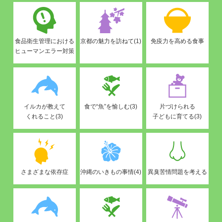
食品衛生管理における
京都の魅力を訪ねて(1)
免疫力を高める食事
ヒューマンエラー対策
イルカが教えて
食で“魚”を愉しむ(3)
片づけられる
くれること(3)
子どもに育てる(3)
さまざまな依存症
沖縄のいきもの事情(4)
異臭苦情問題を考える