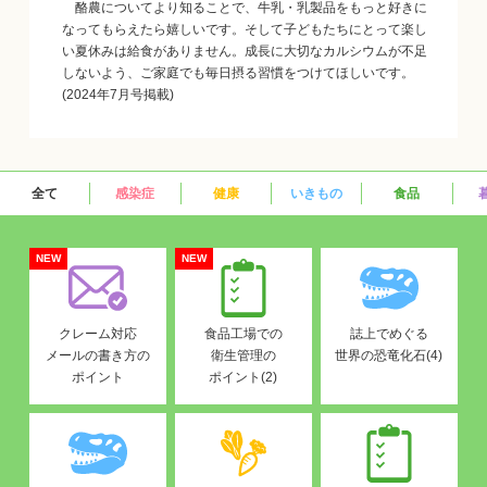
酪農についてより知ることで、牛乳・乳製品をもっと好きに
なってもらえたら嬉しいです。そして子どもたちにとって楽し
い夏休みは給食がありません。成長に大切なカルシウムが不足
しないよう、ご家庭でも毎日摂る習慣をつけてほしいです。
(2024年7月号掲載)
全て
感染症
健康
いきもの
食品
NEW
NEW
クレーム対応
食品工場での
誌上でめぐる
メールの書き方の
衛生管理の
世界の恐竜化石(4)
ポイント
ポイント(2)