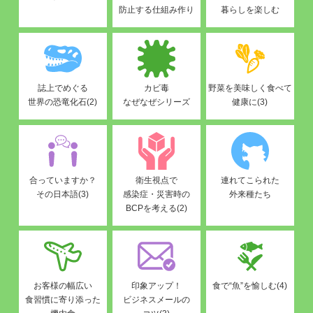
防止する仕組み作り
暮らしを楽しむ
誌上でめぐる
カビ毒
野菜を美味しく食べて
世界の恐竜化石(2)
なぜなぜシリーズ
健康に(3)
合っていますか？
衛生視点で
連れてこられた
その日本語(3)
感染症・災害時の
外来種たち
BCPを考える(2)
お客様の幅広い
印象アップ！
食で“魚”を愉しむ(4)
食習慣に寄り添った
ビジネスメールの