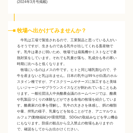
(2024年3月号掲載)
牧場へ出かけてみませんか？
牛乳は工場で製造されるので、工業製品と思っている人がい
るそうですが、生きものである乳牛が出してくれる畜産物で
す。乳牛は暑さに弱いため、牧場では扇風機やミストなどで暑
熱対策をしています。それでも乳量が落ち、乳成分も冬の寒い
時期に比べると低くなります。
牧場にいるのはメスの牛です。ヒトと同じ哺乳類なので、子
牛を産まないと乳は出ません。日本の乳牛は99％が白黒のホル
スタイン種ですが、アイスクリームやチーズに加工すると美味
しいジャージーやブラウンスイスなどが飼われていることもあ
ります。一般社団法人中央酪農会議のホームページでは、酪農
や乳製品づくりの体験などができる各地の牧場を紹介していま
す。酪農家の仕事を理解し、乳牛の大きさを体感し、餌の種類
や量、搾乳の様子、乳量などを知ることができ、アニマルウェ
ルフェア(動物福祉)や環境問題、SDGsの取組みなどを学ぶ機会
にもなります。防疫の観点から立入禁止の牧場もありますの
で、確認をしてからお出かけください。