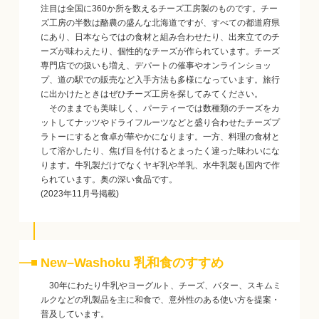
注目は全国に360か所を数えるチーズ工房製のものです。チー
ズ工房の半数は酪農の盛んな北海道ですが、すべての都道府県
にあり、日本ならではの食材と組み合わせたり、出来立てのチ
ーズが味わえたり、個性的なチーズが作られています。チーズ
専門店での扱いも増え、デパートの催事やオンラインショッ
プ、道の駅での販売など入手方法も多様になっています。旅行
に出かけたときはぜひチーズ工房を探してみてください。
そのままでも美味しく、パーティーでは数種類のチーズをカ
ットしてナッツやドライフルーツなどと盛り合わせたチーズプ
ラトーにすると食卓が華やかになります。一方、料理の食材と
して溶かしたり、焦げ目を付けるとまったく違った味わいにな
ります。牛乳製だけでなくヤギ乳や羊乳、水牛乳製も国内で作
られています。奥の深い食品です。
(2023年11月号掲載)
New–Washoku 乳和食のすすめ
30年にわたり牛乳やヨーグルト、チーズ、バター、スキムミ
ルクなどの乳製品を主に和食で、意外性のある使い方を提案・
普及しています。