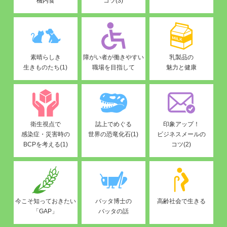
機内食
コツ(3)
素晴らしき
障がい者が働きやすい
乳製品の
生きものたち(1)
職場を目指して
魅力と健康
衛生視点で
誌上でめぐる
印象アップ！
感染症・災害時の
世界の恐竜化石(1)
ビジネスメールの
BCPを考える(1)
コツ(2)
今こそ知っておきたい
バッタ博士の
高齢社会で生きる
「GAP」
バッタの話