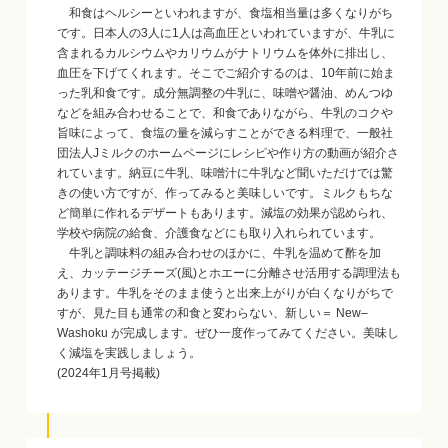
和食はヘルシーといわれますが、食塩相当量は多くなりがち
です。日本人の3人に1人は高血圧といわれていますが、牛乳に
含まれるカルシウムやカリウムがナトリウムを体外に排出し、
血圧を下げてくれます。そこでご紹介するのは、10年前に始ま
った乳和食です。成分無調整の牛乳に、味噌や醤油、めんつゆ
などを組み合わせることで、和食でありながら、牛乳のコクや
旨味によって、食塩の量を減らすことができる料理で、一般社
団法人Jミルクのホームページにレシピや作り方の動画が紹介さ
れています。納豆に牛乳、味噌汁に牛乳など聞いただけでは驚
きの使い方ですが、作ってみると美味しいです。ミルクもちな
ど簡単に作れるデザートもあります。減塩の効果が認められ、
学校や病院の給食、介護食などにも取り入れられています。
牛乳と調味料の組み合わせのほかに、牛乳を温めて酢を加
え、カッテージチーズ(風)とホエーに分離させ活用する調理法も
あります。牛乳をそのまま使うと出来上がりが白くなりがちで
すが、見た目も通常の和食と変わらない、新しい＝ New–
Washoku が完成します。ぜひ一度作ってみてください。美味し
く減塩を実践しましょう。
(2024年1月号掲載)