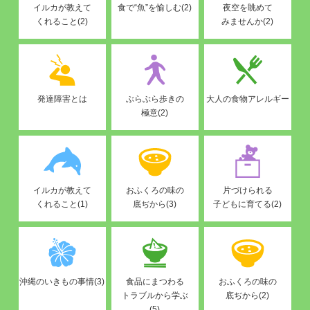
イルカが教えて
食で“魚”を愉しむ(2)
夜空を眺めて
くれること(2)
みませんか(2)
発達障害とは
ぶらぶら歩きの
大人の食物アレルギー
極意(2)
イルカが教えて
おふくろの味の
片づけられる
くれること(1)
底ぢから(3)
子どもに育てる(2)
沖縄のいきもの事情(3)
食品にまつわる
おふくろの味の
トラブルから学ぶ
底ぢから(2)
(5)