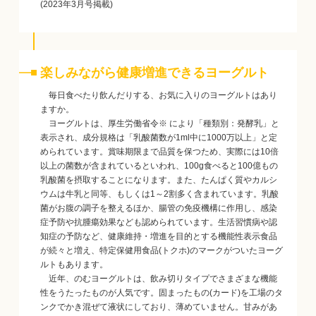
(2023年3月号掲載)
楽しみながら健康増進できるヨーグルト
毎日食べたり飲んだりする、お気に入りのヨーグルトはあり
ますか。
ヨーグルトは、厚生労働省令※ により「種類別：発酵乳」と
表示され、成分規格は「乳酸菌数が1ml中に1000万以上」と定
められています。賞味期限まで品質を保つため、実際には10倍
以上の菌数が含まれているといわれ、100g食べると100億もの
乳酸菌を摂取することになります。また、たんぱく質やカルシ
ウムは牛乳と同等、もしくは1～2割多く含まれています。乳酸
菌がお腹の調子を整えるほか、腸管の免疫機構に作用し、感染
症予防や抗腫瘍効果なども認められています。生活習慣病や認
知症の予防など、健康維持・増進を目的とする機能性表示食品
が続々と増え、特定保健用食品(トクホ)のマークがついたヨーグ
ルトもあります。
近年、のむヨーグルトは、飲み切りタイプでさまざまな機能
性をうたったものが人気です。固まったもの(カード)を工場のタ
ンクでかき混ぜて液状にしており、薄めていません。甘みがあ