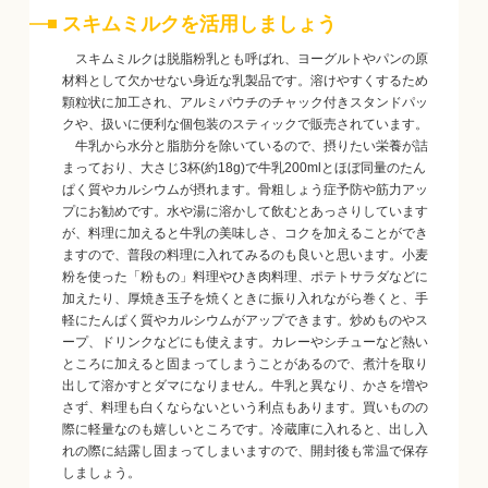
スキムミルクを活用しましょう
スキムミルクは脱脂粉乳とも呼ばれ、ヨーグルトやパンの原
材料として欠かせない身近な乳製品です。溶けやすくするため
顆粒状に加工され、アルミパウチのチャック付きスタンドパッ
クや、扱いに便利な個包装のスティックで販売されています。
牛乳から水分と脂肪分を除いているので、摂りたい栄養が詰
まっており、大さじ3杯(約18g)で牛乳200mlとほぼ同量のたん
ぱく質やカルシウムが摂れます。骨粗しょう症予防や筋力アッ
プにお勧めです。水や湯に溶かして飲むとあっさりしています
が、料理に加えると牛乳の美味しさ、コクを加えることができ
ますので、普段の料理に入れてみるのも良いと思います。小麦
粉を使った「粉もの」料理やひき肉料理、ポテトサラダなどに
加えたり、厚焼き玉子を焼くときに振り入れながら巻くと、手
軽にたんぱく質やカルシウムがアップできます。炒めものやス
ープ、ドリンクなどにも使えます。カレーやシチューなど熱い
ところに加えると固まってしまうことがあるので、煮汁を取り
出して溶かすとダマになりません。牛乳と異なり、かさを増や
さず、料理も白くならないという利点もあります。買いものの
際に軽量なのも嬉しいところです。冷蔵庫に入れると、出し入
れの際に結露し固まってしまいますので、開封後も常温で保存
しましょう。