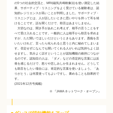
の5つの社会的交流と、MRI(磁気共鳴映像法)を使い測定した結
果、サポーティブ・リスニングをよく受けている被験者は、認
知的レジリエンスが高いことが判明しました。サポーティブ・
リスニングとは、人が話したいときに思いやりを持って耳を傾
けることです。話を聞くだけで、助言はあまりしません。
大切なのは、聞き手があれこれ考えず、相手の言うことをす
べて受け入れることです。一般的に人は相手から助言を求めま
すが、ただ聞いてほしいだけというときもあります。愚痴を言
いたいけれど、言ったら叱られると思うと内に秘めてしまいま
す。否定せずになんでも聞いてくれる人がいれば気持ちよく話
せますし、気分よく話すということが認知機能の維持につなが
るのです。認知症の人は、「ダメ」などの否定的な言葉には反
発を感じるだけで、怒りや悲しみしか生まれません。どうして
も助言をしたい場合には、肯定的な言葉を使いましょう。「あ
りがとう」は何度使ってもよいですし、褒めることも効果的で
す。
(2021年12月号掲載)
※ 『JAMA ネットワーク・オープン』