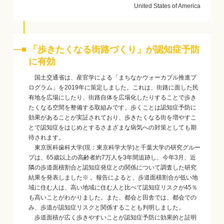
United States of America
「歩きたくなる街路づくり」が認知症予防
に有効
国土交通省は、産官学による「まちなかウォーカブル推進プ
ログラム」を2019年に策定しました。これは、街路に面した民
有地を広場にしたり、街路自体を広場化したりすることで歩き
たくなる空間を整備する取組みです。歩くことは認知症予防に
効果があることが実証されており、歩きたくなる街を増やすこ
とで認知症をはじめとするさまざまな病気への対策としても期
待されます。
東京医科歯科大学(現：東京科学大学)と千葉大学の研究グルー
プは、65歳以上の高齢者約7万人を3年間追跡し、今年3月、近
隣の歩道面積割合と認知症発症との関係について調査した研究
結果を発表しました※ 。報告によると、歩道面積割合が低い地
域に住む人は、高い地域に住む人と比べて認知症リスクが45％
も高いことがわかりました。また、都会と田舎では、都会での
み、歩道が認知症リスクと関係することも判明しました。
歩道面積が広く歩きやすいことが認知症予防に効果的と証明