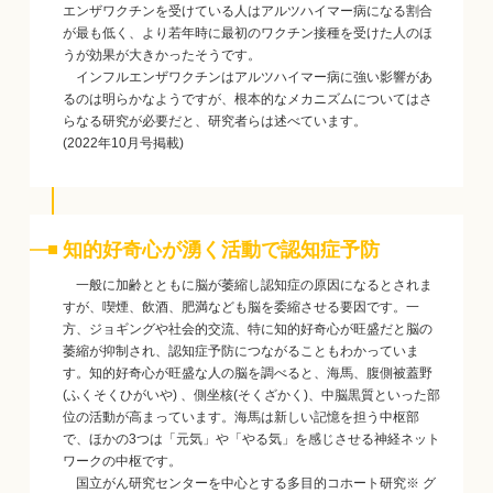
エンザワクチンを受けている人はアルツハイマー病になる割合
が最も低く、より若年時に最初のワクチン接種を受けた人のほ
うが効果が大きかったそうです。
インフルエンザワクチンはアルツハイマー病に強い影響があ
るのは明らかなようですが、根本的なメカニズムについてはさ
らなる研究が必要だと、研究者らは述べています。
(2022年10月号掲載)
知的好奇心が湧く活動で認知症予防
一般に加齢とともに脳が萎縮し認知症の原因になるとされま
すが、喫煙、飲酒、肥満なども脳を委縮させる要因です。一
方、ジョギングや社会的交流、特に知的好奇心が旺盛だと脳の
萎縮が抑制され、認知症予防につながることもわかっていま
す。知的好奇心が旺盛な人の脳を調べると、海馬、腹側被蓋野
(ふくそくひがいや) 、側坐核(そくざかく)、中脳黒質といった部
位の活動が高まっています。海馬は新しい記憶を担う中枢部
で、ほかの3つは「元気」や「やる気」を感じさせる神経ネット
ワークの中枢です。
国立がん研究センターを中心とする多目的コホート研究※ グ