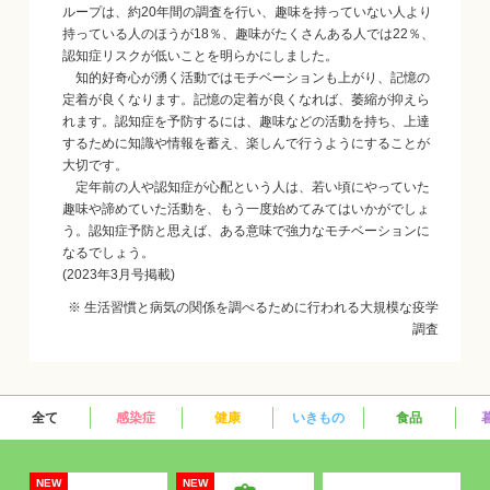
ループは、約20年間の調査を行い、趣味を持っていない人より
持っている人のほうが18％、趣味がたくさんある人では22％、
認知症リスクが低いことを明らかにしました。
知的好奇心が湧く活動ではモチベーションも上がり、記憶の
定着が良くなります。記憶の定着が良くなれば、萎縮が抑えら
れます。認知症を予防するには、趣味などの活動を持ち、上達
するために知識や情報を蓄え、楽しんで行うようにすることが
大切です。
定年前の人や認知症が心配という人は、若い頃にやっていた
趣味や諦めていた活動を、もう一度始めてみてはいかがでしょ
う。認知症予防と思えば、ある意味で強力なモチベーションに
なるでしょう。
(2023年3月号掲載)
※ 生活習慣と病気の関係を調べるために行われる大規模な疫学
調査
全て
感染症
健康
いきもの
食品
NEW
NEW