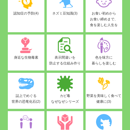
認知症の予防(4)
ネズミ豆知識(3)
お食い初めから
お食い締めまで、
食を楽しむ人生を
身近な生物毒素
表示間違いを
色を味方に
防止する仕組み作り
暮らしを楽しむ
誌上でめぐる
カビ毒
野菜を美味しく食べて
世界の恐竜化石(2)
なぜなぜシリーズ
健康に(3)