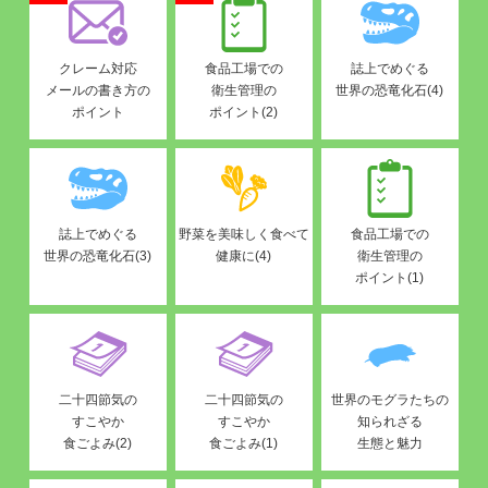
クレーム対応
食品工場での
誌上でめぐる
メールの書き方の
衛生管理の
世界の恐竜化石(4)
ポイント
ポイント(2)
誌上でめぐる
野菜を美味しく食べて
食品工場での
世界の恐竜化石(3)
健康に(4)
衛生管理の
ポイント(1)
二十四節気の
二十四節気の
世界のモグラたちの
すこやか
すこやか
知られざる
食ごよみ(2)
食ごよみ(1)
生態と魅力