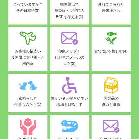
合っていますか？
衛生視点で
連れてこられた
その日本語(3)
感染症・災害時の
外来種たち
BCPを考える(2)
お客様の幅広い
印象アップ！
食で“魚”を愉しむ(4)
食習慣に寄り添った
ビジネスメールの
機内食
コツ(3)
素晴らしき
障がい者が働きやすい
乳製品の
生きものたち(1)
職場を目指して
魅力と健康