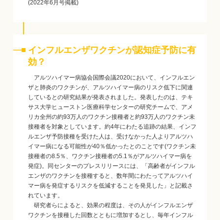
(2022年6月号掲載)
インフルエンザワクチンが認知症予防に有
効？
アルツハイマー病協会国際会議2020において、インフルエン
ザと肺炎のワクチンが、アルツハイマー病のリスク低下に関連
しているとの研究結果が発表されました。発表したのは、テキ
サス大学ヒューストン医療科学センターの研究チームで、アメ
リカ全州の約93万人のワクチン接種者と約93万人のワクチン未
接種者を対象としています。約4年にわたる追跡の結果、インフ
ルエンザ予防接種を受けた人は、受けなかった人よりアルツハ
イマー病になる可能性が40％低かったとのことです(ワクチン未
接種者の8.5％、ワクチン接種者の5.1％がアルツハイマー病を
発症)。同センターのプレスリリースには、「高齢者がインフル
エンザのワクチンを接種すると、数年間にわたってアルツハイ
マー病を発症するリスクを低減することを発見した」と記載さ
れています。
研究者らによると、効果の程度は、その人がインフルエンザ
ワクチンを接種した回数とともに増加するとし、毎年インフル