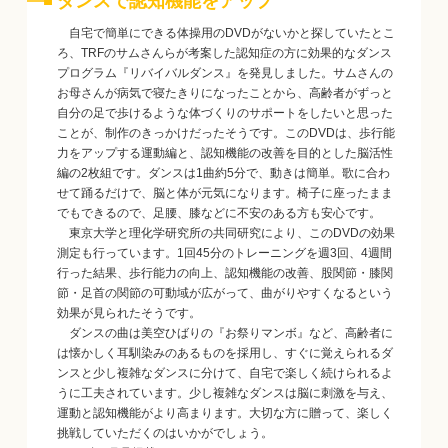
ダンスで認知機能をアップ
自宅で簡単にできる体操用のDVDがないかと探していたとこ
ろ、TRFのサムさんらが考案した認知症の方に効果的なダンス
プログラム『リバイバルダンス』を発見しました。サムさんの
お母さんが病気で寝たきりになったことから、高齢者がずっと
自分の足で歩けるような体づくりのサポートをしたいと思った
ことが、制作のきっかけだったそうです。このDVDは、歩行能
力をアップする運動編と、認知機能の改善を目的とした脳活性
編の2枚組です。ダンスは1曲約5分で、動きは簡単。歌に合わ
せて踊るだけで、脳と体が元気になります。椅子に座ったまま
でもできるので、足腰、膝などに不安のある方も安心です。
東京大学と理化学研究所の共同研究により、このDVDの効果
測定も行っています。1回45分のトレーニングを週3回、4週間
行った結果、歩行能力の向上、認知機能の改善、股関節・膝関
節・足首の関節の可動域が広がって、曲がりやすくなるという
効果が見られたそうです。
ダンスの曲は美空ひばりの『お祭りマンボ』など、高齢者に
は懐かしく耳馴染みのあるものを採用し、すぐに覚えられるダ
ンスと少し複雑なダンスに分けて、自宅で楽しく続けられるよ
うに工夫されています。少し複雑なダンスは脳に刺激を与え、
運動と認知機能がより高まります。大切な方に贈って、楽しく
挑戦していただくのはいかがでしょう。