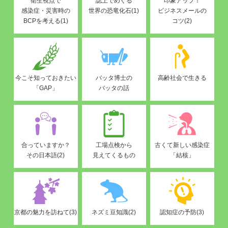
衛生視点で
誌上でめぐる
印象アップ！
感染症・災害時の
世界の恐竜化石(1)
ビジネスメールの
BCPを考える(1)
コツ(2)
今こそ知っておきたい
バッタ博士の
高齢社会で生きる
「GAP」
バッタの話
合っていますか？
工場点検から
古くて新しい感染症
その日本語(2)
見えてくるもの
「結核」
京都の魅力を訪ねて(3)
ネズミ豆知識(2)
認知症の予防(3)