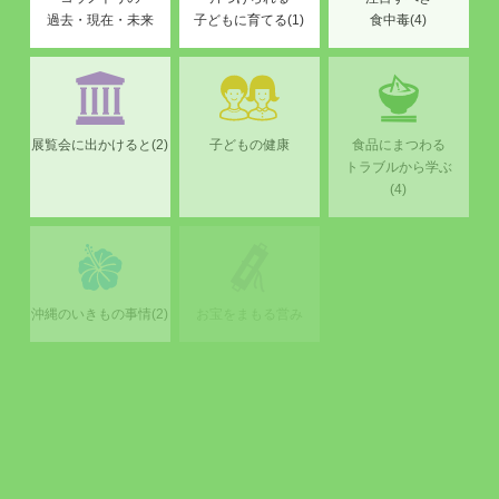
過去・現在・未来
子どもに育てる(1)
食中毒(4)
展覧会に出かけると(2)
子どもの健康
食品にまつわる
トラブルから学ぶ
(4)
沖縄のいきもの事情(2)
お宝をまもる営み
沖縄のいきもの事情(1)
食品にまつわる
今日から始める！
水と健康(2)
トラブルから学ぶ
片づけ入門
(3)