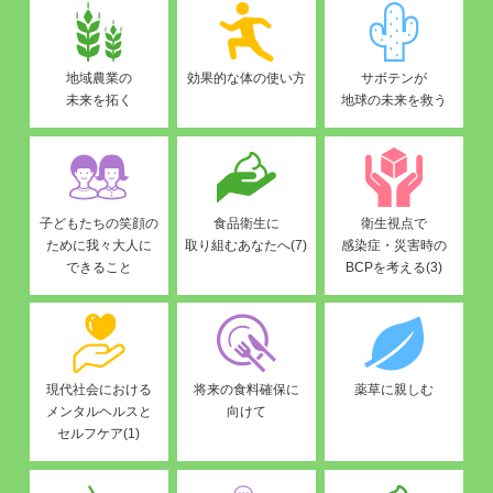
地域農業の
効果的な体の使い方
サボテンが
未来を拓く
地球の未来を救う
子どもたちの笑顔の
食品衛生に
衛生視点で
ために我々大人に
取り組むあなたへ(7)
感染症・災害時の
できること
BCPを考える(3)
現代社会における
将来の食料確保に
薬草に親しむ
メンタルヘルスと
向けて
セルフケア(1)