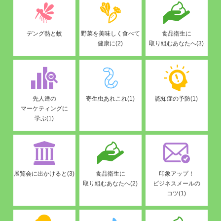
デング熱と蚊
野菜を美味しく食べて
食品衛生に
健康に(2)
取り組むあなたへ(3)
先人達の
寄生虫あれこれ(1)
認知症の予防(1)
マーケティングに
学ぶ(1)
展覧会に出かけると(3)
食品衛生に
印象アップ！
取り組むあなたへ(2)
ビジネスメールの
コツ(1)