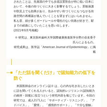
されたことは、先進国の中でも歩道設置割合が特に低い日本に
おいて、今後の街づくりに大きく影響するでしょう。景観保護
や防災上でも効果があり、住みやすい街づくりにもつながる街
路空間の再構築が進んでいくことを望まずにはいられません。
私も昔、緑が多くガードレールや電柱のない街路が好きで、駅
までの経路にしていたことを思い出します。
(2021年9月号掲載)
※ 研究は、東京医科歯科大学国際健康推進医学分野の谷友香子
氏らによるもの。
研究成果は、医学誌「American Journal of Epidemiology」に掲
載
「ただ話を聞くだけ」で認知能力の低下を
防ぐ
米国医師会のオンライン誌※ は、心の内を吐き出したいとき
に話を聞いてくれる人がいると、認知的レジリエンス(認知能力
の維持・回復)に役立つという研究内容を報じています。今回の
研究では、成人2171人に「サポーティブ・リスニング」、「ア
ドバイス」、「愛情」、「感情的サポート」、「十分な接触」