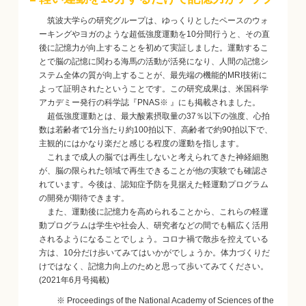
筑波大学らの研究グループは、ゆっくりとしたペースのウォ
ーキングやヨガのような超低強度運動を10分間行うと、その直
後に記憶力が向上することを初めて実証しました。運動するこ
とで脳の記憶に関わる海馬の活動が活発になり、人間の記憶シ
ステム全体の質が向上することが、最先端の機能的MRI技術に
よって証明されたということです。この研究成果は、米国科学
アカデミー発行の科学誌『PNAS※ 』にも掲載されました。
超低強度運動とは、最大酸素摂取量の37％以下の強度、心拍
数は若齢者で1分当たり約100拍以下、高齢者で約90拍以下で、
主観的にはかなり楽だと感じる程度の運動を指します。
これまで成人の脳では再生しないと考えられてきた神経細胞
が、脳の限られた領域で再生できることが他の実験でも確認さ
れています。今後は、認知症予防を見据えた軽運動プログラム
の開発が期待できます。
また、運動後に記憶力を高められることから、これらの軽運
動プログラムは学生や社会人、研究者などの間でも幅広く活用
されるようになることでしょう。コロナ禍で散歩を控えている
方は、10分だけ歩いてみてはいかがでしょうか。体力づくりだ
けではなく、記憶力向上のためと思って歩いてみてください。
(2021年6月号掲載)
※ Proceedings of the National Academy of Sciences of the