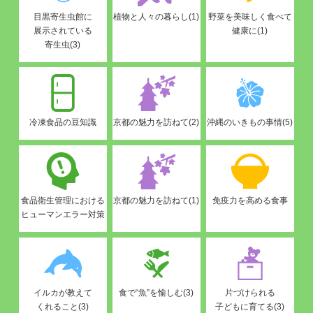
目黒寄生虫館に
植物と人々の暮らし(1)
野菜を美味しく食べて
展示されている
健康に(1)
寄生虫(3)
冷凍食品の豆知識
京都の魅力を訪ねて(2)
沖縄のいきもの事情(5)
食品衛生管理における
京都の魅力を訪ねて(1)
免疫力を高める食事
ヒューマンエラー対策
イルカが教えて
食で“魚”を愉しむ(3)
片づけられる
くれること(3)
子どもに育てる(3)