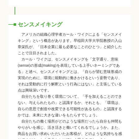
センスメイキング
アメリカの組織心理学者カール・ワイクによる「センスメイ
キング」という概念があります。早稲田大学大学院教授の入山
章栄氏が、「日本企業に最も必要なことのひとつ」と紹介した
ことで注目されました。
カール・ワイクは、センスメイキングを「文字通り、意味
(sense)の形成(making)を表現している上手いネーミングであ
る」と述べ、センスメイキングとは、「自らが望む意味形成の
実現のために、環境に能動的に働きかけるという姿勢であり、
それは受動的に行う解釈という行為にはない」と主張している
点は興味深いです。
自分たちを取り巻く環境について、「手を加えることのでき
ない、与えられたもの」と認識するか、それとも、「環境は、
自らの意思で創造や改変できる可能性があるもの」と認識する
かでは、未来に大きな違いをもたらすでしょう。
自分たちの働く場所がどのような場所だったら自分も仲間も
やりがいを感じ、活き活きと働いてくれるでしょうか。また、
商品をお買い求めいただいたお客様が、どのような気持ちを感