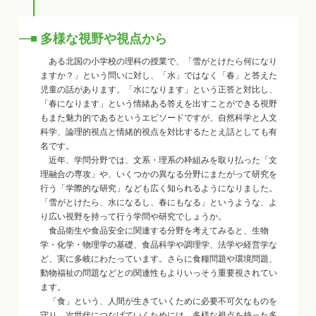
多様な視野や視点から
ある北国の小学校の理科の授業で、「雪がとけたら何になり
ますか？」という問いに対し、「水」ではなく「春」と答えた
児童の話があります。「水になります」という正答と対比し、
「春になります」という情緒ある答えを出すことができる視野
もまた魅力的であるというエピソードですが、自然科学と人文
科学、論理的視点と情緒的視点を対比するたとえ話としても有
名です。
近年、学問分野では、文系・理系の枠組みを取り払った「文
理融合の専攻」や、いくつかの異なる分野にまたがって研究を
行う「学際的な研究」なども広く知られるようになりました。
「雪がとけたら、水になるし、春にもなる」というような、よ
り広い視野を持って行う学問や研究でしょうか。
食品衛生や食品安全に関連する分野を考えてみると、生物
学・化学・物理学の基礎、食品科学や調理学、法学や経営学な
ど、実に多岐にわたっています。さらに食糧問題や環境問題、
動物福祉の問題などとの関連性もよりいっそう重要視されてい
ます。
「食」という、人間が生きていくために必要不可欠なものを
守り、次世代につなげていくためには、多様な視点を持った多