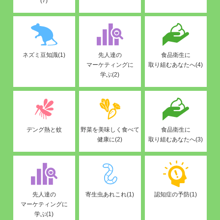
(7)
ネズミ豆知識(1)
先人達の
食品衛生に
マーケティングに
取り組むあなたへ(4)
学ぶ(2)
デング熱と蚊
野菜を美味しく食べて
食品衛生に
健康に(2)
取り組むあなたへ(3)
先人達の
寄生虫あれこれ(1)
認知症の予防(1)
マーケティングに
学ぶ(1)