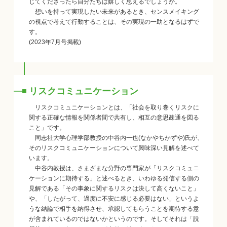
じてくださったら自分たちは嬉しく思えるでしょうか。
想いを持って実現したい未来があるとき、センスメイキング
の視点で考えて行動することは、その実現の一助となるはずで
す。
(2023年7月号掲載)
リスクコミュニケーション
リスクコミュニケーションとは、「社会を取り巻くリスクに
関する正確な情報を関係者間で共有し、相互の意思疎通を図る
こと」です。
同志社大学心理学部教授の中谷内一也(なかやちかずや)氏が、
そのリスクコミュニケーションについて興味深い見解を述べて
います。
中谷内教授は、さまざまな分野の専門家が「リスクコミュニ
ケーションに期待する」と述べるとき、いわゆる発信する側の
見解である「その事象に関するリスクは決して高くないこと」
や、「したがって、過度に不安に感じる必要はない」というよ
うな結論で相手を納得させ、承認してもらうことを期待する意
が含まれているのではないかというのです。そしてそれは「説