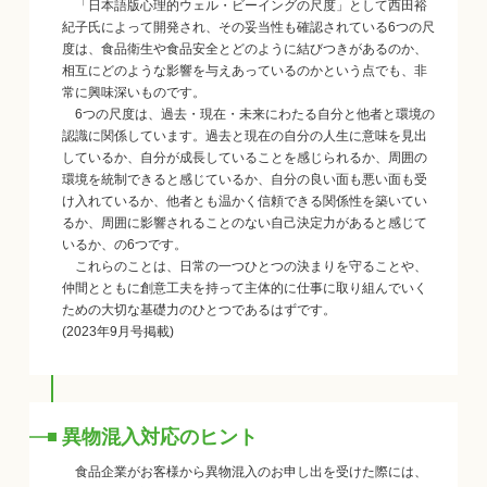
「日本語版心理的ウェル・ビーイングの尺度」として西田裕
紀子氏によって開発され、その妥当性も確認されている6つの尺
度は、食品衛生や食品安全とどのように結びつきがあるのか、
相互にどのような影響を与えあっているのかという点でも、非
常に興味深いものです。
6つの尺度は、過去・現在・未来にわたる自分と他者と環境の
認識に関係しています。過去と現在の自分の人生に意味を見出
しているか、自分が成長していることを感じられるか、周囲の
環境を統制できると感じているか、自分の良い面も悪い面も受
け入れているか、他者とも温かく信頼できる関係性を築いてい
るか、周囲に影響されることのない自己決定力があると感じて
いるか、の6つです。
これらのことは、日常の一つひとつの決まりを守ることや、
仲間とともに創意工夫を持って主体的に仕事に取り組んでいく
ための大切な基礎力のひとつであるはずです。
(2023年9月号掲載)
異物混入対応のヒント
食品企業がお客様から異物混入のお申し出を受けた際には、