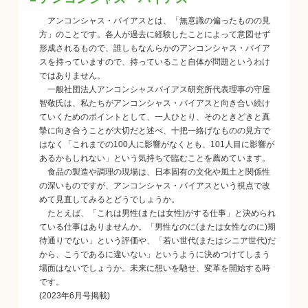
アンコンシャス・バイアスとは、「無意識の偏ったものの見
方」のことです。各人が過去に経験したことによって意図せず
形成されるもので、誰しもなんらかのアンコンシャス・バイア
スを持っていますので、持っていること自体が問題というわけ
ではありません。
一般社団法人アンコンシャスバイアス研究所代表理事の守屋
智敬氏は、私たちがアンコンシャス・バイアスと向き合い続け
ていくためのポイントとして、一人ひとり、そのときどきと真
摯に向き合うことが大切だと述べ、十把一絡げなものの見方で
はなく「これまでの100人に影響がなくとも、101人目に影響が
あるかもしれない」という気持ちで臨むことを薦めています。
食品の製造や調理の現場は、日本固有の文化や風土と関係性
の深いものですが、アンコンシャス・バイアスという視点で改
めて見直してみるとどうでしょうか。
たとえば、「これは男性(または女性)がする仕事」と決められ
ている仕事はありませんか。「男性なのに(または女性なのに)期
待通りでない」という評価や、「若い世代(またはシニア世代)だ
から、こうであるに違いない」というように決めつけてしまう
場面はないでしょうか。未来に想いを馳せ、変革を開始する時
です。
(2023年6月号掲載)