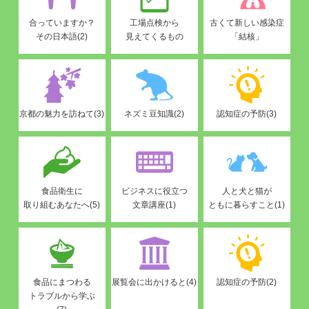
合っていますか？
工場点検から
古くて新しい感染症
その日本語(2)
見えてくるもの
「結核」
京都の魅力を訪ねて(3)
ネズミ豆知識(2)
認知症の予防(3)
食品衛生に
ビジネスに役立つ
人と犬と猫が
取り組むあなたへ(5)
文章講座(1)
ともに暮らすこと(1)
食品にまつわる
展覧会に出かけると(4)
認知症の予防(2)
トラブルから学ぶ