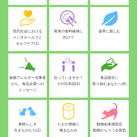
現代社会における
将来の食料確保に
薬草に親しむ
メンタルヘルスと
向けて
セルフケア(1)
食物アレルギー当事者
合っていますか？
食品衛生に
から、食品企業への
その日本語(4)
取り組むあなたへ(6)
メッセージ
素晴らしき
たかが便秘と
動物由来感染症
生きものたち(2)
侮るなかれ
動物からうつる病気