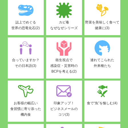
誌上でめぐる
カビ毒
野菜を美味しく食べて
世界の恐竜化石(2)
なぜなぜシリーズ
健康に(3)
合っていますか？
衛生視点で
連れてこられた
その日本語(3)
感染症・災害時の
外来種たち
BCPを考える(2)
お客様の幅広い
印象アップ！
食で“魚”を愉しむ(4)
食習慣に寄り添った
ビジネスメールの
機内食
コツ(3)