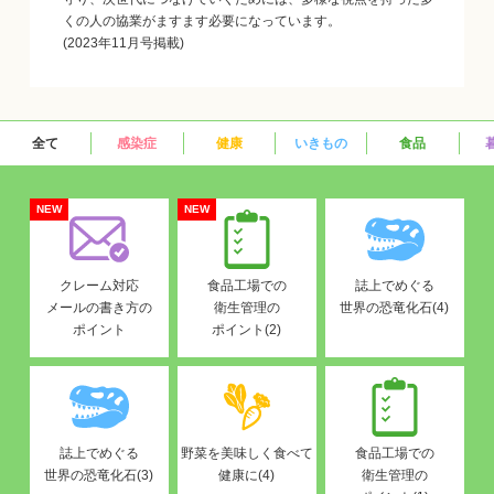
くの人の協業がますます必要になっています。
(2023年11月号掲載)
全て
感染症
健康
いきもの
食品
NEW
NEW
クレーム対応
食品工場での
誌上でめぐる
メールの書き方の
衛生管理の
世界の恐竜化石(4)
ポイント
ポイント(2)
誌上でめぐる
野菜を美味しく食べて
食品工場での
世界の恐竜化石(3)
健康に(4)
衛生管理の