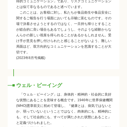
得的コミュニケーション」であり、リスクコミュニケーション
とは似て非なるものであると述べています。
このことは、お客様に対し、私たちが食品衛生や食品安全に
関するご報告を行う場面においても示唆に富むものです。その
場で決着させようとするのではなく、一旦持ち帰りとすること
が総合的に良い場合もあるでしょうし、そのような経験からな
んらかの新しい視座を得られることがあるかもしれません。受
け手が意見を押し付けられたと感じることがないよう、難しい
局面ほど、双方向的なコミュニケーションを意識することが大
切です。
(2023年8月号掲載)
ウェル・ビーイング
「ウェル・ビーイング」は、身体的・精神的・社会的に良好
な状態にあることを意味する概念です。1946年に世界保健機関
(WHO)憲章前文に初めて登場し、『健康とは、病気ではないと
か、弱っていないということではなく、肉体的にも、精神的に
も、そして社会的にも、すべてが満たされた状態にあること』
と定義づけられました。