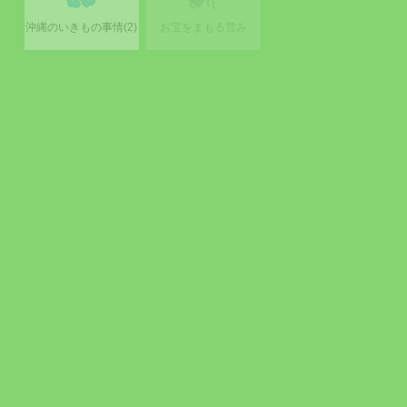
沖縄のいきもの事情(2)
お宝をまもる営み
沖縄のいきもの事情(1)
食品にまつわる
今日から始める！
水と健康(2)
トラブルから学ぶ
片づけ入門
(3)
水と健康(1)
暮らしの頼れる
さまざまな健康障害
パートナー
「介助犬」
目黒寄生虫館に
リバウンドしない
目黒寄生虫館に