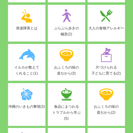
発達障害とは
ぶらぶら歩きの
大人の食物アレルギー
極意(2)
イルカが教えて
おふくろの味の
片づけられる
くれること(1)
底ぢから(3)
子どもに育てる(2)
沖縄のいきもの事情(3)
食品にまつわる
おふくろの味の
トラブルから学ぶ
底ぢから(2)
(5)