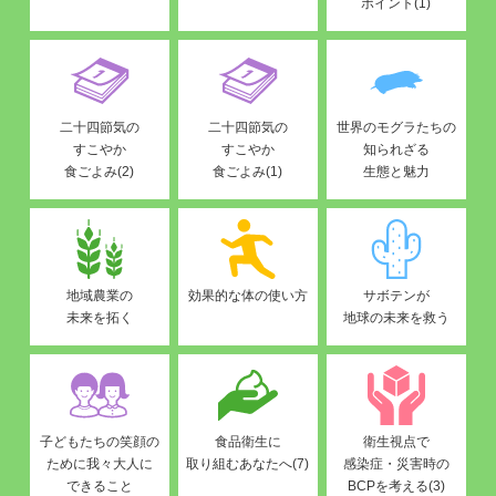
ポイント(1)
二十四節気の
二十四節気の
世界のモグラたちの
すこやか
すこやか
知られざる
食ごよみ(2)
食ごよみ(1)
生態と魅力
地域農業の
効果的な体の使い方
サボテンが
未来を拓く
地球の未来を救う
子どもたちの笑顔の
食品衛生に
衛生視点で
ために我々大人に
取り組むあなたへ(7)
感染症・災害時の
できること
BCPを考える(3)