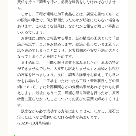
責任を持って調査を行い、必要な報告をしなければなりませ
ん。
しかし、工程が複雑な加工食品などは、調査を重ねても、ど
の段階の事故で、何が原因だったのかが明確にならない場合も
あります。このような結果は、なかなかご報告が難しい事案と
いえるでしょう。
お客様に口頭でご報告する場合、話の構成の工夫として「結
論から話す」ことをお勧めします。結論が見えないまま延々と
話を進めてしまうことにより、お客様側の不安や不満が大きく
なってしまうことを防ぐためです。
まず始めに、「可能な限り調査を試みましたが、原因の特定
ができませんでした。大変申し訳ありません」と結論とお詫び
の言葉を述べましょう。次に、調査の詳細をお伝えしても良い
かをお尋ねし、ご了承をいただいたら工程・管理状況などの詳
細について、また外部機関などの分析結果があればそれもお伝
えします。最後にもう一度、可能な限り調査を行ったが、原因
特定に至らなかったことについてお詫びの言葉で締めくくりま
す。
残念ながら必ず成功する方法はありません。しかし、定石に
沿ったほうがご理解いただける確率が高まります。
(2023年10月号掲載)