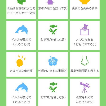
食品衛生管理における
京都の魅力を訪ねて(1)
免疫力を高める食事
ヒューマンエラー対策
イルカが教えて
食で“魚”を愉しむ(3)
片づけられる
くれること(3)
子どもに育てる(3)
さまざまな依存症
沖縄のいきもの事情(4)
異臭苦情問題を考える
イルカが教えて
食で“魚”を愉しむ(2)
夜空を眺めて
くれること(2)
みませんか(2)