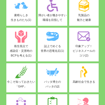
素晴らしき
障がい者が働きやすい
乳製品の
生きものたち(1)
職場を目指して
魅力と健康
衛生視点で
誌上でめぐる
印象アップ！
感染症・災害時の
世界の恐竜化石(1)
ビジネスメールの
BCPを考える(1)
コツ(2)
今こそ知っておきたい
バッタ博士の
高齢社会で生きる
「GAP」
バッタの話